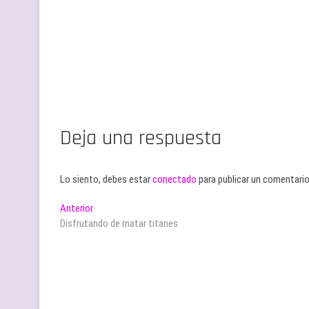
Deja una respuesta
Lo siento, debes estar
conectado
para publicar un comentario
Navegación
Entrada
Anterior
anterior:
Disfrutando de matar titanes
de
entradas