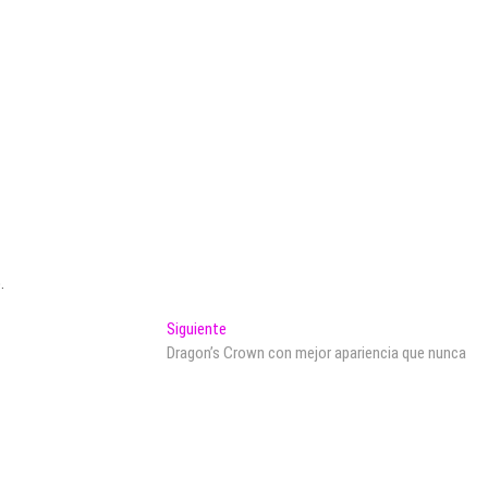
.
Entrada
Siguiente
siguiente:
Dragon’s Crown con mejor apariencia que nunca