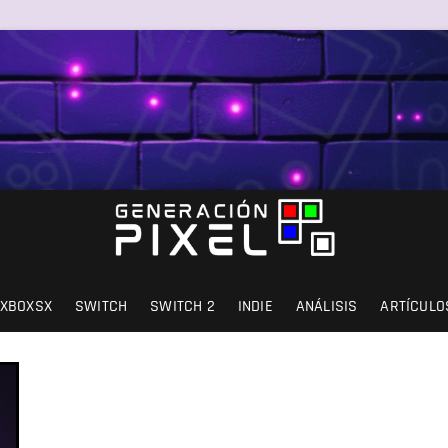
SIÓN Y AMOR.
XBOXSX
SWITCH
SWITCH 2
INDIE
ANÁLISIS
ARTÍCULO