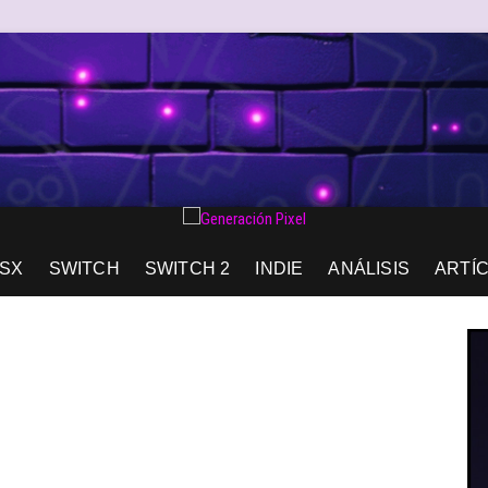
AD DE EXPRESIÓN Y AMOR.
SX
SWITCH
SWITCH 2
INDIE
ANÁLISIS
ARTÍ