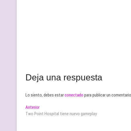
Deja una respuesta
Lo siento, debes estar
conectado
para publicar un comentario
Navegación
Entrada
Anterior
anterior:
Two Point Hospital tiene nuevo gameplay
de
entradas