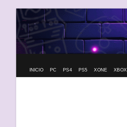
Saltar
al
contenido
Generación Pixel
WEB DE VIDEOJUEGOS INDEPENDIENTES, LLENA DE LIBERT
INICIO
PC
PS4
PS5
XONE
XBOX