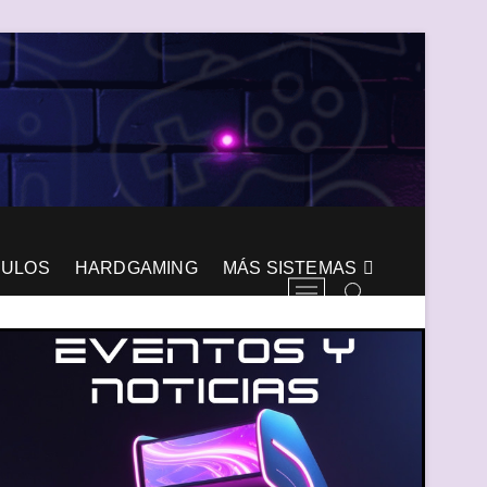
CULOS
HARDGAMING
MÁS SISTEMAS
B
o
t
ó
n
d
e
l
m