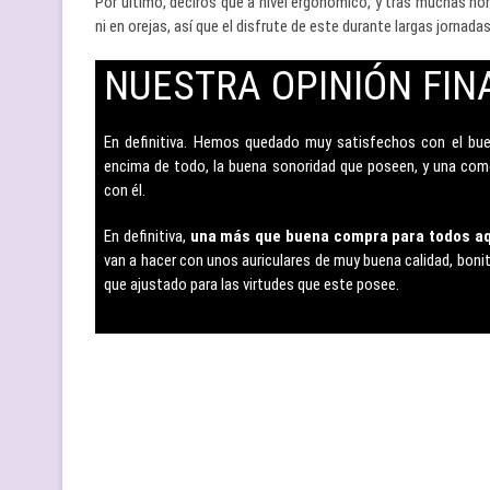
Por último, deciros que a nivel ergonómico, y tras muchas ho
ni en orejas, así que el disfrute de este durante largas jornad
NUESTRA OPINIÓN FIN
–
En definitiva. Hemos quedado muy satisfechos con el b
encima de todo, la buena sonoridad que poseen, y una com
con él.
En definitiva,
una más que buena compra para todos aqu
van a hacer con unos auriculares de muy buena calidad, boni
que ajustado para las virtudes que este posee.
–