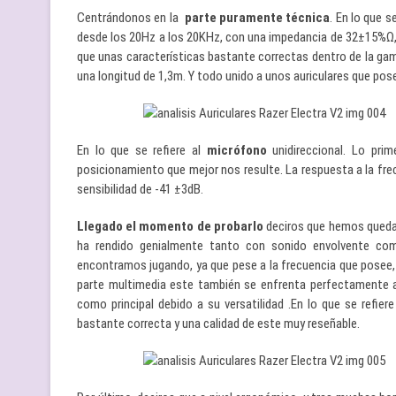
Centrándonos en la
parte puramente técnica
. En lo que 
desde los 20Hz a los 20KHz, con una impedancia de 32±15%Ω, 
que unas características bastante correctas dentro de la ga
una longitud de 1,3m. Y todo unido a unos auriculares que pos
En lo que se refiere al
micrófono
unidireccional. Lo pri
posicionamiento que mejor nos resulte. La respuesta a la fre
sensibilidad de -41 ±3dB.
Llegado el momento de probarlo
deciros que hemos quedado
ha rendido genialmente tanto con sonido envolvente co
encontramos jugando, ya que pese a la frecuencia que posee, 
parte multimedia este también se enfrenta perfectamente 
como principal debido a su versatilidad .En lo que se refie
bastante correcta y una calidad de este muy reseñable.