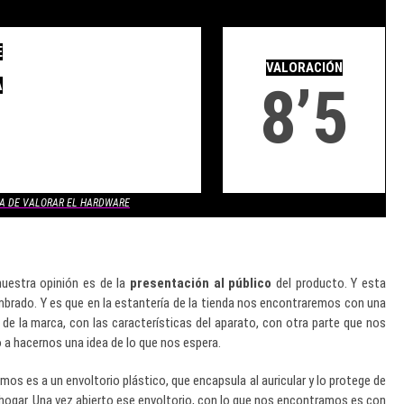
.
E
.
VALORACIÓN
8’5
A
A DE VALORAR EL HARDWARE
uestra opinión es de la
presentación al público
del producto. Y esta
mbrado. Y es que en la estantería de la tienda nos encontraremos con una
de la marca, con las características del aparato, con otra parte que nos
o a hacernos una idea de lo que nos espera.
mos es a un envoltorio plástico, que encapsula al auricular y lo protege de
 hogar. Una vez abierto ese envoltorio, con lo que nos encontramos es con