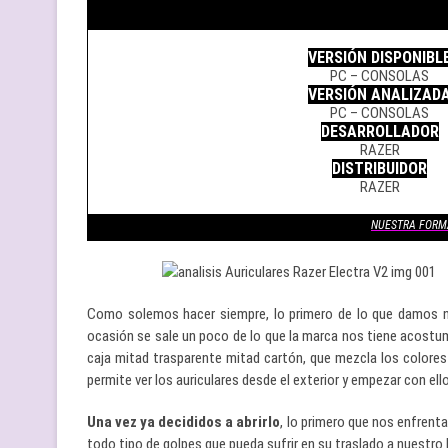
.
VERSIÓN DISPONIBL
PC – CONSOLAS
VERSIÓN ANALIZAD
PC – CONSOLAS
DESARROLLADOR
RAZER
DISTRIBUIDOR
RAZER
.
NUESTRA FORM
Como solemos hacer siempre, lo primero de lo que damos n
ocasión se sale un poco de lo que la marca nos tiene acostu
caja mitad trasparente mitad cartón, que mezcla los colores 
permite ver los auriculares desde el exterior y empezar con ell
Una vez ya decididos a abrirlo
, lo primero que nos enfrenta
todo tipo de golpes que pueda sufrir en su traslado a nuestro