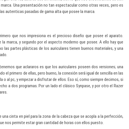
 la marca. Una presentación no tan espectacular como otras veces, pero es
las autenticas pasadas de gama alta que posee la marca.
primero que nos impresiona es el precioso diseño que posee el aparato.
e la marca, y segundo por el aspecto moderno que posee. A ello hay que
mo las partes plásticas de los auriculares tienen buenos materiales, y una
bado.
 tenemos que aclararos es que los auriculares poseen dos versiones; una
 el primero de ellas, pero bueno, la conexión será igual de sencilla en las
a o al pc, y empezar a disfrutar de ellos. Eso sí, como siempre decimos, si
ho a dos programas. Por un lado el clásico Synpase, y por otro el Razer
ares.
una cinta en piel para la zona de la cabeza que se acopla a la perfección,
 que nos permite estar gran cantidad de horas con ellos puesto.