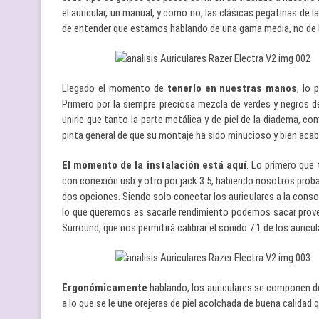
el auricular, un manual, y como no, las clásicas pegatinas de
de entender que estamos hablando de una gama media, no de 
Llegado el momento de
tenerlo en nuestras manos
, lo 
Primero por la siempre preciosa mezcla de verdes y negros d
unirle que tanto la parte metálica y de piel de la diadema, co
pinta general de que su montaje ha sido minucioso y bien aca
El momento de la instalación está aquí
. Lo primero que
con conexión usb y otro por jack 3.5, habiendo nosotros probado
dos opciones. Siendo solo conectar los auriculares a la consol
lo que queremos es sacarle rendimiento podemos sacar provec
Surround, que nos permitirá calibrar el sonido 7.1 de los auricul
Ergonómicamente
hablando, los auriculares se componen de 
a lo que se le une orejeras de piel acolchada de buena calidad