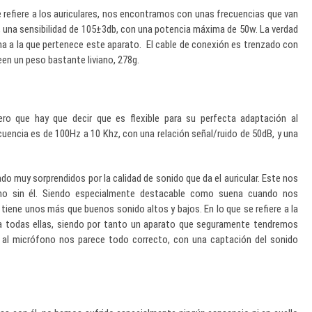
se refiere a los auriculares, nos encontramos con unas frecuencias que van
una sensibilidad de 105±3db, con una potencia máxima de 50w. La verdad
ma a la que pertenece este aparato. El cable de conexión es trenzado con
een un peso bastante liviano, 278g.
mero que hay que decir que es flexible para su perfecta adaptación al
cuencia es de 100Hz a 10 Khz, con una relación señal/ruido de 50dB, y una
 muy sorprendidos por la calidad de sonido que da el auricular. Este nos
mo sin él. Siendo especialmente destacable como suena cuando nos
tiene unos más que buenos sonido altos y bajos. En lo que se refiere a la
a todas ellas, siendo por tanto un aparato que seguramente tendremos
re al micrófono nos parece todo correcto, con una captación del sonido