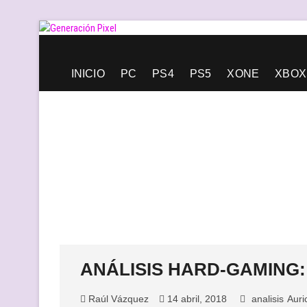
Saltar
al
contenido
Generación Pixel
WEB DE VIDEOJUEGOS INDEPENDIENTES, LLENA DE LIBERT
INICIO
PC
PS4
PS5
XONE
XBOX
ANÁLISIS HARD-GAMING: Au
Raúl Vázquez
14 abril, 2018
analisis
Auri