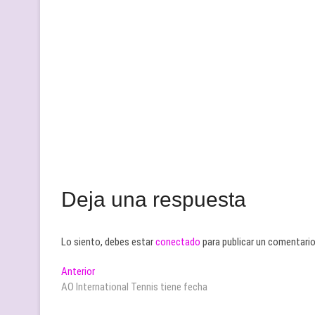
Deja una respuesta
Lo siento, debes estar
conectado
para publicar un comentario
Navegación
Entrada
Anterior
anterior:
AO International Tennis tiene fecha
de