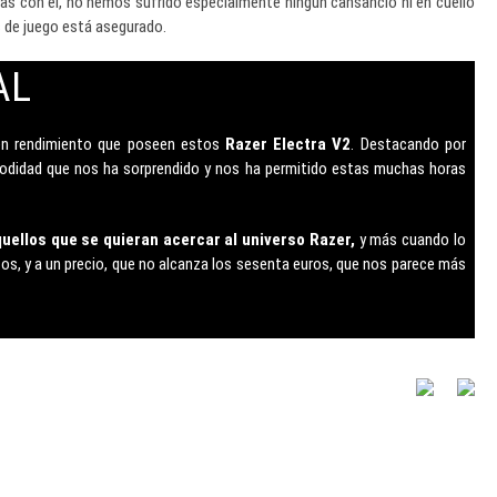
ras con él, no hemos sufrido especialmente ningún cansancio ni en cuello
as de juego está asegurado.
AL
uen rendimiento que poseen estos
Razer Electra V2
. Destacando por
odidad que nos ha sorprendido y nos ha permitido estas muchas horas
ellos que se quieran acercar al universo Razer,
y más cuando lo
tos, y a un precio, que no alcanza los sesenta euros, que nos parece más