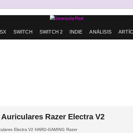
AD DE EXPRESIÓN Y AMOR.
SX
SWITCH
SWITCH 2
INDIE
ANÁLISIS
ARTÍ
riculares Razer Electra V2
culares
Electra V2
HARD-GAMING
Razer