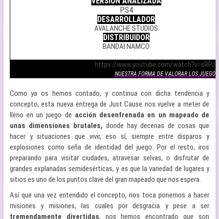
VERSIÓN ANALIZADA
PS4
DESARROLLADOR
AVALANCHE STUDIOS
DISTRIBUIDOR
BANDAI NAMCO
.
httpv://www.youtube.com/watch?v=sRPJa
NUESTRA FORMA DE VALORAR LOS JUEGOS
Como ya os hemos contado, y continua con dicha tendencia y
concepto, esta nueva entrega de Just Cause nos vuelve a meter de
lleno en un juego de
acción desenfrenada en un mapeado de
unas dimensiones brutales,
donde hay decenas de cosas que
hacer y situaciones que vivir, eso sí, siempre entre disparos y
explosiones como seña de identidad del juego. Por el resto, iros
preparando para visitar ciudades, atravesar selvas, o disfrutar de
grandes explanadas semidesérticas, y es que la variedad de lugares y
sitios es uno de los puntos clave del gran mapeado que nos espera.
Así que una vez entendido el concepto, nos toca ponernos a hacer
misiones y misiones, las cuales por desgracia y pese a ser
tremendamente divertidas
, nos hemos encontrado que son