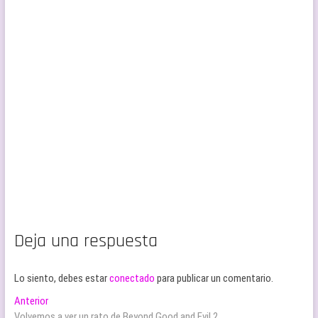
Deja una respuesta
Lo siento, debes estar
conectado
para publicar un comentario.
Navegación
Entrada
Anterior
anterior:
Volvemos a ver un rato de Beyond Good and Evil 2