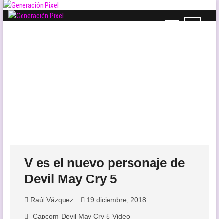
Saltar
al
B
Generación Pixel
contenido
WEB DE VIDEOJUEGOS INDEPENDIENTES, LLENA DE LIBERTAD DE
o
EXPRESIÓN Y AMOR.
t
ó
n
d
e
l
m
e
n
ú
V es el nuevo personaje de
Devil May Cry 5
Raúl Vázquez
19 diciembre, 2018
Capcom
Devil May Cry 5
Video