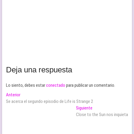
Deja una respuesta
Lo siento, debes estar
conectado
para publicar un comentario.
Navegación
Entrada
Anterior
anterior:
Se acerca el segundo episodio de Life is Strange 2
de
Entrada
Siguiente
entradas
siguiente:
Close to the Sun nos inquieta