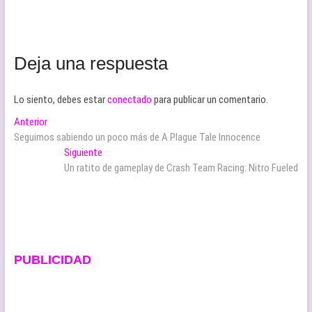
Deja una respuesta
Lo siento, debes estar
conectado
para publicar un comentario.
Navegación
Entrada
Anterior
anterior:
Seguimos sabiendo un poco más de A Plague Tale Innocence
de
Entrada
Siguiente
entradas
siguiente:
Un ratito de gameplay de Crash Team Racing: Nitro Fueled
PUBLICIDAD