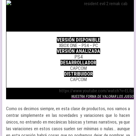
.
VERSIÓN DISPONIBLE
XBOX ONE – PS4 – PC
VERSIÓN ANALIZADA
PS4
DESARROLLADOR
CAPCOM
DISTRIBUIDOR
CAPCOM
.
httpv://www.youtube.com/watch?v=EL0pP
NUESTRA FORMA DE VALORAR LOS JUEGOS
Como os decimos siempre, en esta clase de productos, nos vamos a
centrar simplemente en las novedades y variaciones que lo hacen
únicos, no entrando en mecánicas básicas y temas narrativos, ya que
las variaciones en estos casos suelen ser mínimas o nulas… aunque
en esta ocasión habrá cosas que no podremos dejar de nombrar, ya