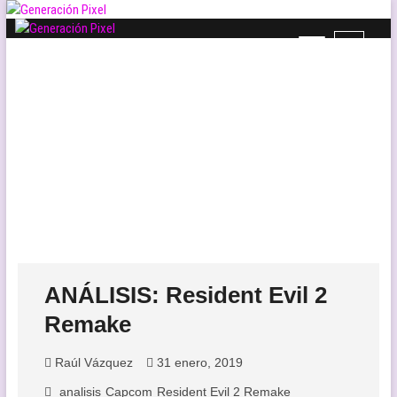
Saltar
al
B
Generación Pixel
contenido
WEB DE VIDEOJUEGOS INDEPENDIENTES, LLENA DE LIBERTAD DE
o
EXPRESIÓN Y AMOR.
t
ó
n
d
e
l
m
e
n
ú
ANÁLISIS: Resident Evil 2
Remake
Raúl Vázquez
31 enero, 2019
analisis
Capcom
Resident Evil 2 Remake