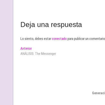
Deja una respuesta
Lo siento, debes estar
conectado
para publicar un comentario
Navegación
Entrada
Anterior
anterior:
ANÁLISIS: The Messenger
de
entradas
Generaci