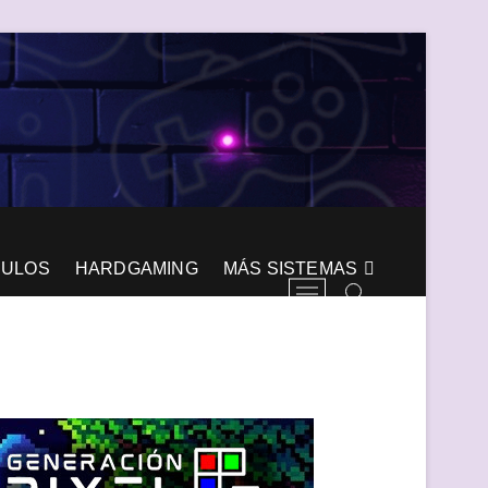
CULOS
HARDGAMING
MÁS SISTEMAS
B
o
t
ó
n
d
e
l
m