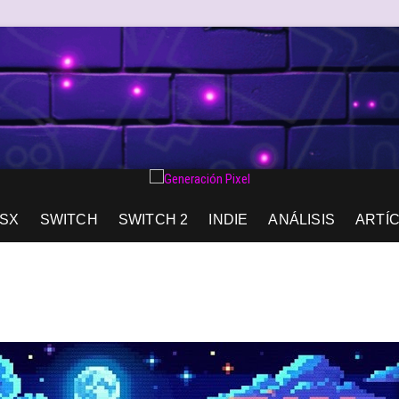
AD DE EXPRESIÓN Y AMOR.
SX
SWITCH
SWITCH 2
INDIE
ANÁLISIS
ARTÍ