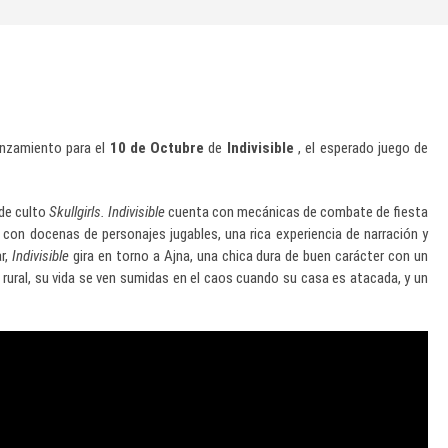
anzamiento para el
10 de Octubre
de
Indivisible
, el esperado juego de
 de culto
Skullgirls. Indivisible
cuenta con mecánicas de combate de fiesta
 con docenas de personajes jugables, una rica experiencia de narración y
ar,
Indivisible
gira en torno a Ajna, una chica dura de buen carácter con un
d rural, su vida se ven sumidas en el caos cuando su casa es atacada, y un