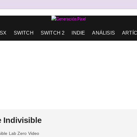
AD DE EXPRESIÓN Y AMOR.
SX
SWITCH
SWITCH 2
INDIE
ANÁLISIS
ARTÍ
 Indivisible
sible
Lab Zero
Video