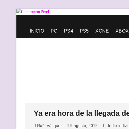
Saltar
al
contenido
Generación Pixel
WEB DE VIDEOJUEGOS INDEPENDIENTES, LLENA DE LIBERT
INICIO
PC
PS4
PS5
XONE
XBOX
Ya era hora de la llegada de
Raúl Vázquez
9 agosto, 2019
Indie
indivi