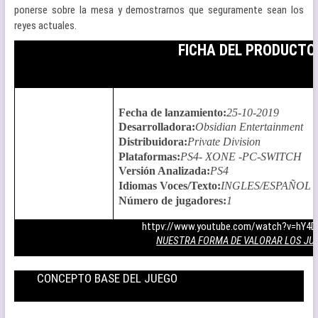
ponerse sobre la mesa y demostrarnos que seguramente sean los
reyes actuales.
FICHA DEL PRODUCTO
Fecha de lanzamiento
:
25-10-2019
Desarrolladora
:
Obsidian Entertainment
Distribuidora
:
Private Division
Plataformas
:
PS4- XONE -PC-SWITCH
Versión Analizada
:
PS4
Idiomas Voces/Texto
:
INGLES/ESPAÑOL
Número de jugadores
:
1
httpv://www.youtube.com/watch?v=hY4
NUESTRA FORMA DE VALORAR LOS JU
CONCEPTO BASE DEL JUEGO