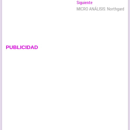
de
Entrada
Siguiente
entradas
siguiente:
MICRO ANÁLISIS: Northgard
PUBLICIDAD