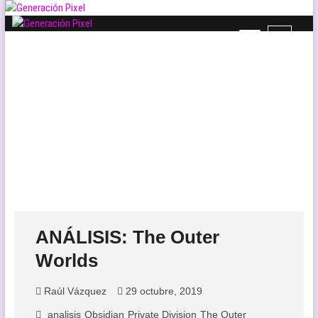
Saltar
al
B
contenido
Generación Pixel
WEB DE VIDEOJUEGOS INDEPENDIENTES, LLENA DE LIBERTAD DE
o
EXPRESIÓN Y AMOR.
t
ó
n
d
e
l
m
e
n
ú
ANÁLISIS: The Outer
Worlds
Raúl Vázquez
29 octubre, 2019
analisis
Obsidian
Private Division
The Outer