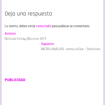
Deja una respuesta
Lo siento, debes estar
conectado
para publicar un comentario.
Navegación
Entrada
Anterior
anterior:
Noticias Extra¡¡¡ Blizzcon 2019
de
Entrada
Siguiente
entradas
siguiente:
MICRO ANÁLISIS: Jenny LeClue – Detectivu
PUBLICIDAD