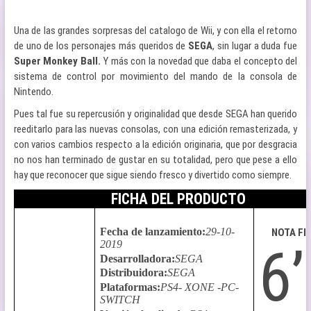
Una de las grandes sorpresas del catalogo de Wii, y con ella el retorno
de uno de los personajes más queridos de
SEGA
, sin lugar a duda fue
Super Monkey Ball.
Y más con la novedad que daba el concepto del
sistema de control por movimiento del mando de la consola de
Nintendo.
Pues tal fue su repercusión y originalidad que desde SEGA han querido
reeditarlo para las nuevas consolas, con una edición remasterizada, y
con varios cambios respecto a la edición originaria, que por desgracia
no nos han terminado de gustar en su totalidad, pero que pese a ello
hay que reconocer que sigue siendo fresco y divertido como siempre.
FICHA DEL PRODUCTO
Fecha de lanzamiento
:
29-10-
NOTA FI
2019
6’
Desarrolladora
:
SEGA
Distribuidora
:
SEGA
Plataformas
:
PS4- XONE -PC-
SWITCH