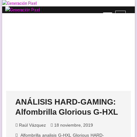
Saltar
al
B
Generación Pixel
contenido
WEB DE VIDEOJUEGOS INDEPENDIENTES, LLENA DE LIBERTAD DE
o
EXPRESIÓN Y AMOR.
t
ó
n
d
e
l
m
e
n
ú
ANÁLISIS HARD-GAMING:
Alfombrilla Glorious G-HXL
Raúl Vázquez
18 noviembre, 2019
Alfombrilla
analisis
G-HXL
Glorious
HARD-