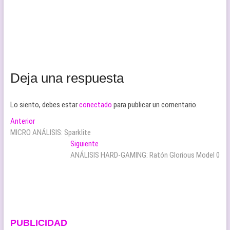
Deja una respuesta
Lo siento, debes estar
conectado
para publicar un comentario.
Navegación
Entrada
Anterior
anterior:
MICRO ANÁLISIS: Sparklite
de
Entrada
Siguiente
entradas
siguiente:
ANÁLISIS HARD-GAMING: Ratón Glorious Model 0
PUBLICIDAD