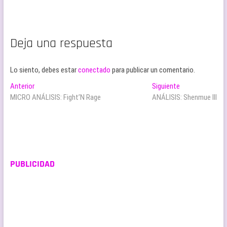
Deja una respuesta
Lo siento, debes estar
conectado
para publicar un comentario.
Navegación
Entrada
Entrada
Anterior
Siguiente
anterior:
siguiente:
MICRO ANÁLISIS: Fight’N Rage
ANÁLISIS: Shenmue III
de
entradas
PUBLICIDAD