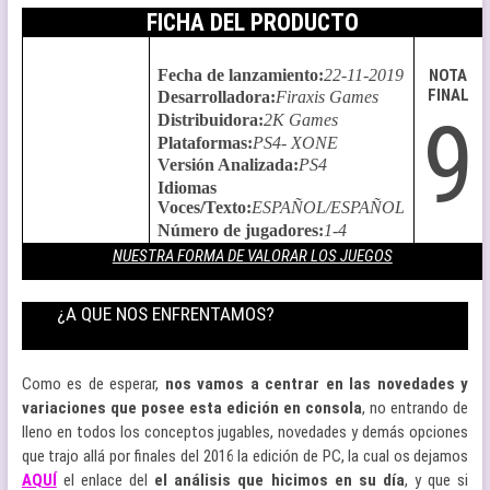
FICHA DEL PRODUCTO
Fecha de lanzamiento
:
22-11-2019
NOTA
FINAL
Desarrolladora
:
Firaxis Games
9
Distribuidora
:
2K Games
Plataformas
:
PS4- XONE
Versión Analizada
:
PS4
Idiomas
Voces/Texto
:
ESPAÑOL/ESPAÑOL
Número de jugadores
:
1-4
NUESTRA FORMA DE VALORAR LOS JUEGOS
¿A QUE NOS ENFRENTAMOS?
Como es de esperar,
nos vamos a centrar en las novedades y
variaciones que posee esta edición en consola
, no entrando de
lleno en todos los conceptos jugables, novedades y demás opciones
que trajo allá por finales del 2016 la edición de PC, la cual os dejamos
AQUÍ
el enlace del
el análisis que hicimos en su día
, y que si