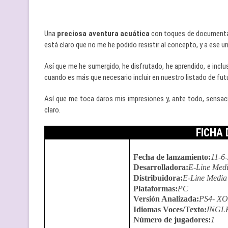
Una
preciosa aventura acuática
con toques de documenta
está claro que no me he podido resistir al concepto, y a ese 
Así que me he sumergido, he disfrutado, he aprendido, e inc
cuando es más que necesario incluir en nuestro listado de futur
Así que me toca daros mis impresiones y, ante todo, sensac
claro.
FICHA
Fecha de lanzamiento
:
11-6
Desarrolladora
:
E-Line Med
Distribuidora
:
E-Line Media
Plataformas
:
PC
Versión Analizada
:
PS4- X
Idiomas Voces/Texto
:
INGL
Número de jugadores
:
1