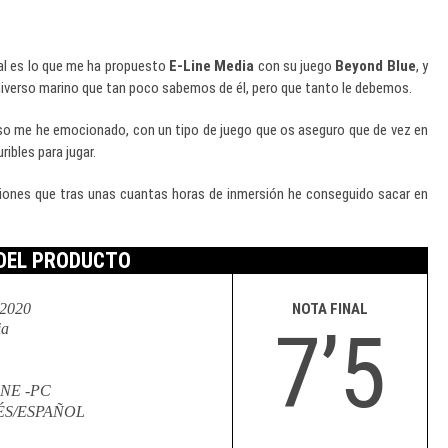
l es lo que me ha propuesto
E-Line Media
con su juego
Beyond Blue
, y
universo marino que tan poco sabemos de él, pero que tanto le debemos.
luso me he emocionado, con un tipo de juego que os aseguro que de vez en
ibles para jugar.
iones que tras unas cuantas horas de inmersión he conseguido sacar en
 DEL PRODUCTO
-2020
NOTA FINAL
7’5
ia
ONE -PC
ÉS/ESPAÑOL