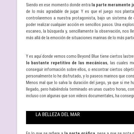
Siendo en ese momento donde entra
la parte meramente j
de lo más agradable de jugar. Y es que el juego nos plant
controlaremos a nuestra protagonista, bajo un sistema de 
poder realizar cualquier acción en sencillos pasos. Una explor
escaneo, la búsqueda y, sencillamente la observación, nos ll
más allá de la emoción de situaciones marinas de lo más partic
Y es aquí donde vemos como Beyond Blue tiene ciertos lastres
lo bastante repetitivo de las mecánicas
, las cuales m
conseguir información sobre ellos, o encontrar ciertos objet
personalmente lo he disfrutado, y lo paseos marinos que consi
Menos mal que lo salva la duración del juego, ya que si me 
llegado, pero habiéndola terminado en unas cuatro horas, co
incluso con algunas que son videos documentales, ha consegu
LA BELLEZA DEL MAR
En lo que se refiere a
la parte gráfica
, pese a que se nota 