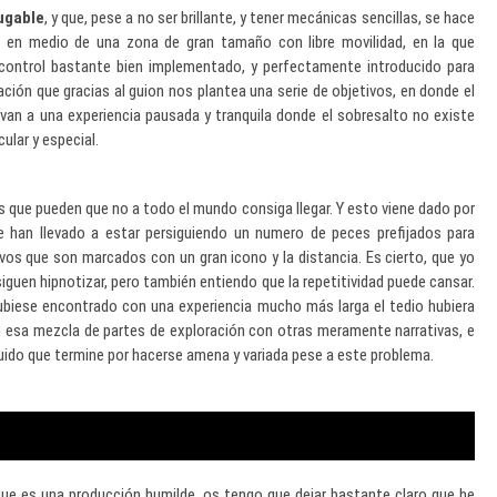
ugable
, y que, pese a no ser brillante, y tener mecánicas sencillas, se hace
a en medio de una zona de gran tamaño con libre movilidad, en la que
control bastante bien implementado, y perfectamente introducido para
ación que gracias al guion nos plantea una serie de objetivos, en donde el
evan a una experiencia pausada y tranquila donde el sobresalto no existe
ular y especial.
 que pueden que no a todo el mundo consiga llegar. Y esto viene dado por
e han llevado a estar persiguiendo un numero de peces prefijados para
ivos que son marcados con un gran icono y la distancia. Es cierto, que yo
guen hipnotizar, pero también entiendo que la repetitividad puede cansar.
hubiese encontrado con una experiencia mucho más larga el tedio hubiera
n esa mezcla de partes de exploración con otras meramente narrativas, e
ido que termine por hacerse amena y variada pese a este problema.
que es una producción humilde, os tengo que dejar bastante claro que he