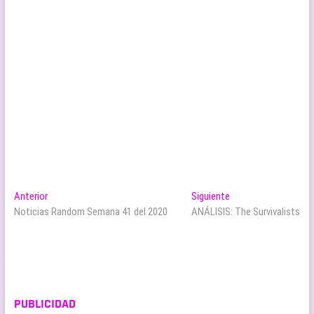
Navegación
Entrada
Entrada
Anterior
Siguiente
anterior:
siguiente:
Noticias Random Semana 41 del 2020
ANÁLISIS: The Survivalists
de
entradas
PUBLICIDAD