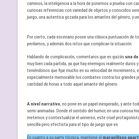
caminos, la inteligencia a la hora de ponernos a prueba con c
curiosas referencias con variedad de objetos y conocidos sere
juego, una autentica gozada para los amantes del género, y un 
Por cierto, cada escenario posee una clásica puntuación de t
perdamos, y además dos retos que complican la situación.
Hablando de complicación, comentaros que es quizás
una de
muy bien cada partida, ya que hay enemigos realmente duros y 
teniéndonos que fijar mucho en su velocidad de movimiento, e
especialmente memorable los combates contra los grandes j
cantidad de horas a todo aquel amante del género.
A nivel narrativo
, no pone en un papel inesperado, y ante to
semi-animadas. Donde el sentido del humor, en una curiosa his
meternos y contextualizar el universo, este cruel protagonist
sencilla pero efectista para el tipo de juego que es.
En cuanto a su parte técnica, mantiene el
maravilloso apart