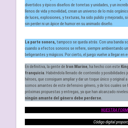
divertidos y épicos diseños de torretas y unidades, y un increí
llenos de vida y movilidad, crean un universo de lo más orgáni
de luces, explosiones, y texturas, ha sido pulido y mejorado, si
sin perder ni un ápice de humor en su animado diseño.
La parte sonora,
tampoco se queda atrás. Con una banda sono
cuando a efectos sonoros se refiere, siempre ambientando un 
beligerantes y mágicos. Por cierto, el juego vuelve a llegar e
En definitiva, la gente de
Iron Marine
, ha hecho con este
Kin
franquicia
. Habiéndola llenado de contenido y posibilidades 
héroes, que consiguen ampliar y dar un toque único y original 
somos amantes de este defensivo género, y de los cuales se 
próximas propuestas y entregas, ya que han alcanzado niveles 
ningún amante del género debe perderse.
NUESTRA FORM
Código digital propor