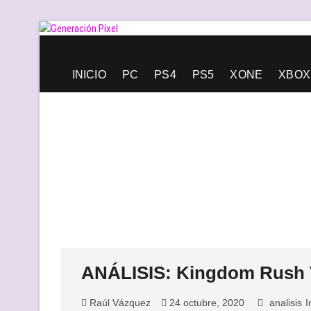
Saltar
al
contenido
Generación Pixel
WEB DE VIDEOJUEGOS INDEPENDIENTES, LLENA DE LIBERT
INICIO
PC
PS4
PS5
XONE
XBOX
ANÁLISIS: Kingdom Rush
Raúl Vázquez
24 octubre, 2020
analisis
I