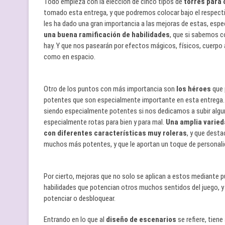
Todo empieza con la elección de cinco tipos de
torres para 
tomado esta entrega, y que podremos colocar bajo el respec
les ha dado una gran importancia a las mejoras de estas, esp
una buena ramificación de habilidades
, que si sabemos c
hay. Y que nos pasearán por efectos mágicos, físicos, cuerpo
como en espacio.
Otro de los puntos con más importancia son
los héroes
que 
potentes que son especialmente importante en esta entrega. 
siendo especialmente potentes si nos dedicamos a subir algun
especialmente rotas para bien y para mal.
Una amplia varieda
con diferentes características muy roleras
, y que desta
muchos más potentes, y que le aportan un toque de personalid
Por cierto, mejoras que no solo se aplican a estos mediante 
habilidades que potencian otros muchos sentidos del juego, y
potenciar o desbloquear.
Entrando en lo que al
diseño de escenarios
se refiere, tiene