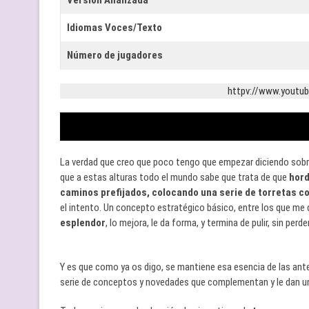
Versión Analizada
Idiomas Voces/Texto
Número de jugadores
httpv://www.yout
La verdad que creo que poco tengo que empezar diciendo sobre
que a estas alturas todo el mundo sabe que trata de que
hord
caminos prefijados, colocando una serie de torretas co
el intento. Un concepto estratégico básico, entre los que me 
esplendor
, lo mejora, le da forma, y termina de pulir, sin pe
Y es que como ya os digo, se mantiene esa esencia de las ante
serie de conceptos y novedades que complementan y le dan un 