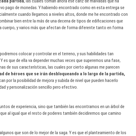
cada partida
, las cuales toman ahora ese cariz de malvadas que ha
tivo pago de monedas. Y habiendo encontrado como en esta entrega se
ecialmente cuando llegamos a niveles altos, donde me he encontrado con
ombinar bien entre la más de una decena de tipos de edificaciones que
 a cuerpo, y varios más que afectan de forma diferente tanto en forma
podremos colocar y controlar en el terreno, y sus habilidades tan
Y es que de ella va depender muchas veces que superemos una fase,
as de sus características, las cuales por cierto algunas me parecen
d de héroes que se irán desbloqueando a lo largo de la partida,
can por la posibilidad de mejora y subida de nivel que pueden hacerlo
ad y personalización sencillo pero efectivo.
puntos de experiencia, sino que también las encontramos en un árbol de
 que al igual que el resto de poderes también decidiremos que camino
 algunos que son de lo mejor de la saga. Y es que el planteamiento de los