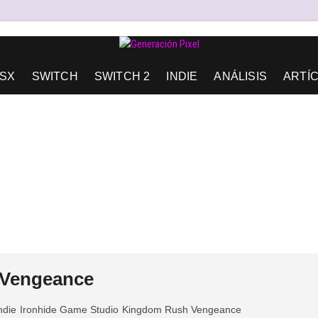
AD DE EXPRESIÓN Y AMOR.
SX
SWITCH
SWITCH 2
INDIE
ANÁLISIS
ARTÍ
 Vengeance
ndie
Ironhide Game Studio
Kingdom Rush Vengeance