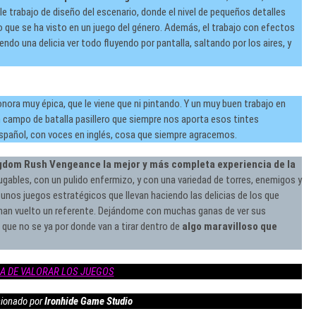
ble trabajo de diseño del escenario, donde el nivel de pequeños detalles
co que se ha visto en un juego del género. Además, el trabajo con efectos
endo una delicia ver todo fluyendo por pantalla, saltando por los aires, y
ra muy épica, que le viene que ni pintando. Y un muy buen trabajo en
campo de batalla pasillero que siempre nos aporta esos tintes
n español, con voces en inglés, cosa que siempre agracemos.
gdom Rush Vengeance la mejor y más completa experiencia de la
jugables, con un pulido enfermizo, y con una variedad de torres, enemigos y
a unos juegos estratégicos que llevan haciendo las delicias de los que
han vuelto un referente. Dejándome con muchas ganas de ver sus
que no se ya por donde van a tirar dentro de
algo maravilloso que
A DE VALORAR LOS JUEGOS
cionado por
Ironhide Game Studio