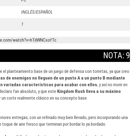
PC
INGLÉS/ESPAÑOL
1
ube.com/watch?v=hTdWNCxofTc
NOTA: 9
 el planteamiento base de un juego de defensa con torretas, ya que creo
as de enemigos no lleguen de un punto A a un punto B mediante
n variadas características para acabar con ellos
, y así no morir en
declaro fan absoluto, y que este
Kingdom Rush lleva a su máximo
rder un corte realmente clásico en su concepto base.
riores entregas, con un refinado muy bien llevado, pero incorporando una
toque de aire fresco que terminan por bordar lo ya bordado.