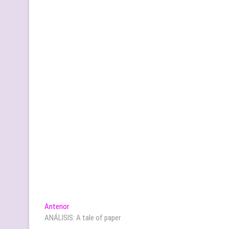
Navegación
Entrada
Anterior
anterior:
ANÁLISIS: A tale of paper
de