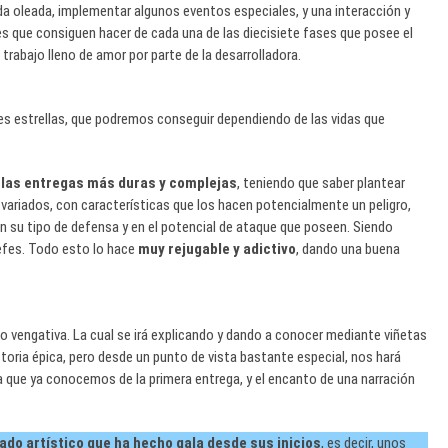
ada oleada, implementar algunos eventos especiales, y una interacción y
s que consiguen hacer de cada una de las diecisiete fases que posee el
trabajo lleno de amor por parte de la desarrolladora.
res estrellas, que podremos conseguir dependiendo de las vidas que
 las entregas más duras y complejas
, teniendo que saber plantear
variados, con características que los hacen potencialmente un peligro,
n su tipo de defensa y en el potencial de ataque que poseen. Siendo
efes. Todo esto lo hace
muy rejugable y adictivo
, dando una buena
do vengativa. La cual se irá explicando y dando a conocer mediante viñetas
toria épica, pero desde un punto de vista bastante especial, nos hará
a que ya conocemos de la primera entrega, y el encanto de una narración
ado artístico que ha hecho gala desde sus inicios
, es decir, unos