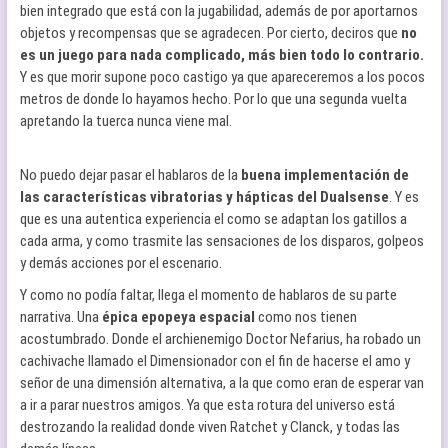
bien integrado que está con la jugabilidad, además de por aportarnos
objetos y recompensas que se agradecen. Por cierto, deciros que
no
es un juego para nada complicado, más bien todo lo contrario.
Y es que morir supone poco castigo ya que apareceremos a los pocos
metros de donde lo hayamos hecho. Por lo que una segunda vuelta
apretando la tuerca nunca viene mal.
No puedo dejar pasar el hablaros de la
buena implementación de
las características vibratorias y hápticas del Dualsense
. Y es
que es una autentica experiencia el como se adaptan los gatillos a
cada arma, y como trasmite las sensaciones de los disparos, golpeos
y demás acciones por el escenario.
Y como no podía faltar, llega el momento de hablaros de su parte
narrativa. Una
épica epopeya espacial
como nos tienen
acostumbrado. Donde el archienemigo Doctor Nefarius, ha robado un
cachivache llamado el Dimensionador con el fin de hacerse el amo y
señor de una dimensión alternativa, a la que como eran de esperar van
a ir a parar nuestros amigos. Ya que esta rotura del universo está
destrozando la realidad donde viven Ratchet y Clanck, y todas las