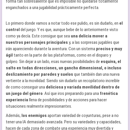
forma tan sobresaliente que es imposible no quedarse totalmente
enganchados a una jugabilidad prácticamente perfecta.
Lo primero donde vamos a notar todo ese pulido, es sin dudarlo, en
el
control
del juego. Y es que, aunque bebe de lo anteriormente visto
como ya decía. Este consigue que sea
una delicia mover a
nuestros personajes principales
y, a las sorpresas jugables que
irán apareciendo durante la aventura. Con un sistema
preciso y muy
ágil
tanto en la parte de las plataformas, como en el disparo y
golpeo. Sin dejar a un lado, esas nuevas posibilidades de
esquiva, el
salto en todas direcciones, un gancho dimensional, o incluso
deslizamiento por paredes y suelos
que también dan una nueva
vertiente a la movilidad. Siendo sin dudarlo un recopilatorio increíble
de como conseguir una
deliciosa y variada movilidad dentro de
un juego del género
. Así que iros preparando para una
frenética
experiencia
llena de posibilidades y de acciones para hacer
situaciones realmente impresionantes.
Además,
los enemigos
aportan variedad de coyunturas, pese a no
tener una IA demasiado avanzada. Pero su variedades y capacidades,
hacen de cada zona de combate una experiencia muy divertida y