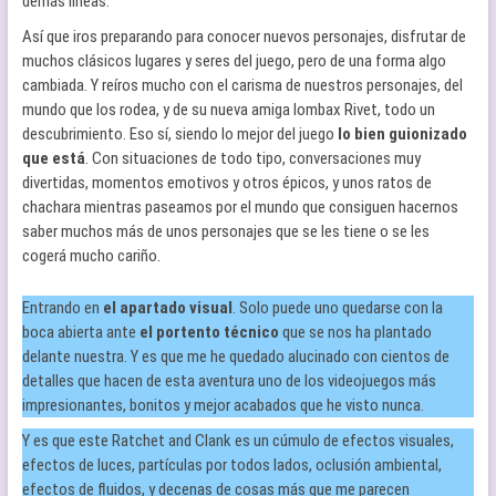
demás líneas.
Así que iros preparando para conocer nuevos personajes, disfrutar de
muchos clásicos lugares y seres del juego, pero de una forma algo
cambiada. Y reíros mucho con el carisma de nuestros personajes, del
mundo que los rodea, y de su nueva amiga lombax Rivet, todo un
descubrimiento. Eso sí, siendo lo mejor del juego
lo bien guionizado
que está
. Con situaciones de todo tipo, conversaciones muy
divertidas, momentos emotivos y otros épicos, y unos ratos de
chachara mientras paseamos por el mundo que consiguen hacernos
saber muchos más de unos personajes que se les tiene o se les
cogerá mucho cariño.
Entrando en
el apartado visual
. Solo puede uno quedarse con la
boca abierta ante
el portento técnico
que se nos ha plantado
delante nuestra. Y es que me he quedado alucinado con cientos de
detalles que hacen de esta aventura uno de los videojuegos más
impresionantes, bonitos y mejor acabados que he visto nunca.
Y es que este Ratchet and Clank es un cúmulo de efectos visuales,
efectos de luces, partículas por todos lados, oclusión ambiental,
efectos de fluidos, y decenas de cosas más que me parecen