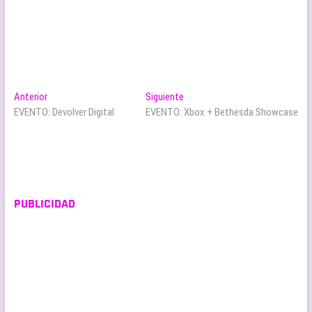
Navegación
Entrada
Entrada
Anterior
Siguiente
anterior:
siguiente:
EVENTO: Devolver Digital
EVENTO: Xbox + Bethesda Showcase
de
entradas
PUBLICIDAD