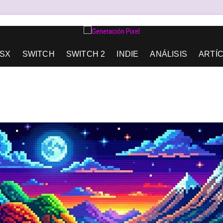
AD DE EXPRESIÓN Y AMOR.
SX
SWITCH
SWITCH 2
INDIE
ANÁLISIS
ARTÍ