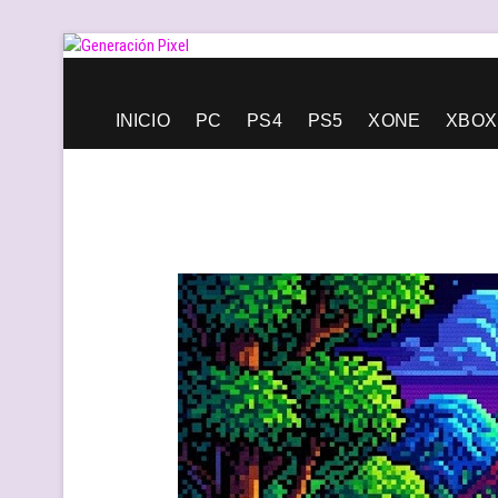
Saltar
al
contenido
Generación Pixel
WEB DE VIDEOJUEGOS INDEPENDIENTES, LLENA DE LIBERT
INICIO
PC
PS4
PS5
XONE
XBOX