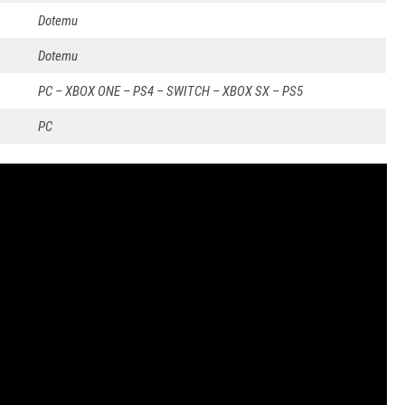
Dotemu
Dotemu
PC – XBOX ONE – PS4 – SWITCH – XBOX SX – PS5
PC