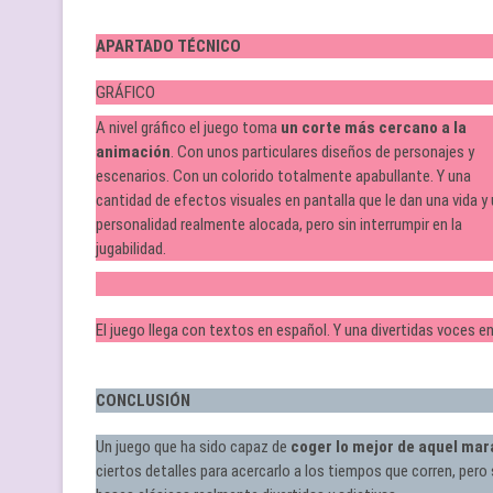
APARTADO TÉCNICO
GRÁFICO
A nivel gráfico el juego toma
un corte más cercano a la
animación
. Con unos particulares diseños de personajes y
escenarios. Con un colorido totalmente apabullante. Y una
cantidad de efectos visuales en pantalla que le dan una vida y
personalidad realmente alocada, pero sin interrumpir en la
jugabilidad.
El juego llega con textos en español. Y una divertidas voces en
CONCLUSIÓN
Un juego que ha sido capaz de
coger lo mejor de aquel mar
ciertos detalles para acercarlo a los tiempos que corren, pero s