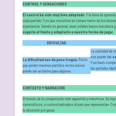
CONTROL Y SENSACIONES
El control ha sido muy bien adaptado
. Y la linea de apren
cada partido. Y es que encontrar en tempo tanto de los lanzam
experiencia. Siendo en general, unas solidas bases mecánica 
cogerle el tiento y adaptarlo a nuestra forma de jugar
.
DIFICULTAD
La cantidad de m
nos puede dar
ca
La dificultad nos da poca tregua.
Por lo
Y un buen compl
que perder muchos partidos en los inicios
las partidas rápi
puede ser un lastre para algunos.
CONTEXTO Y NARRACIÓN
El mundo de la competición más aguerrida y marchosa. Se rep
carismáticos, y contextualizados al país que representan. Con
la obsesión por ganar.