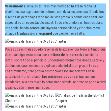
Visualmente
, diría, es el Trails más hermoso hasta la fecha. El
diseño es una explosión de colores, con detalles precisos. Donde los
diseños de personajes rebosan de vida propia, y donde cada habilidad
especial es un espectáculo visual. Todo ello unido a un buen doblaje,
una genial banda sonora que inyecta personalidad y emoción, y esa
ansiada
traducción al español
que bien le hacía falta.
Pocas cosas malas puedo reseñar de la experiencia. Pero si tengo que
destacar algo, esto sería que
el ritmo de la narrativa
se siente
lento, sobre todo al principio. Encontrado momentos donde Estelle y
Joshua se paran en seco a explicar cada detalle, un plus si te va el
costumbrismo, pero podría desmotivar a los impacientes de la
actualidad. Por otro lado,
las misiones secundarias
, aunque
agradables, a veces rayan lo demasiado simple, aportando poco a nivel
jugable, y aún menos, narrativo.