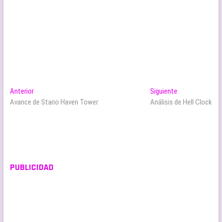
Navegación
Entrada
Entrada
Anterior
Siguiente
anterior:
siguiente:
Avance de Stario Haven Tower
Análisis de Hell Clock
de
entradas
PUBLICIDAD