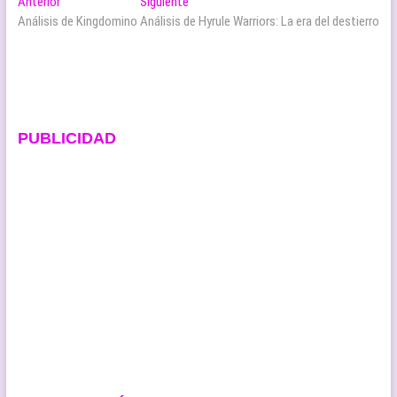
Navegación
Entrada
Entrada
Anterior
Siguiente
anterior:
siguiente:
Análisis de Kingdomino
Análisis de Hyrule Warriors: La era del destierro
de
entradas
PUBLICIDAD