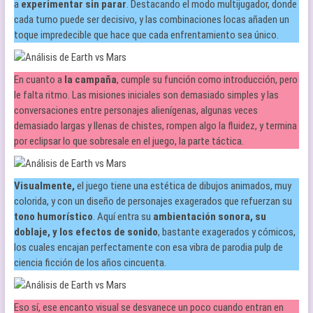
a
experimentar sin parar
. Destacando el modo multijugador, donde
cada turno puede ser decisivo, y las combinaciones locas añaden un
toque impredecible que hace que cada enfrentamiento sea único.
En cuanto a
la campaña
, cumple su función como introducción, pero
le falta ritmo. Las misiones iniciales son demasiado simples y las
conversaciones entre personajes alienígenas, algunas veces
demasiado largas y llenas de chistes, rompen algo la fluidez, y termina
por eclipsar lo que sobresale en el juego, la parte táctica.
Visualmente,
el juego tiene una estética de dibujos animados, muy
colorida, y con un diseño de personajes exagerados que refuerzan su
tono humorístico
. Aquí entra su
ambientación sonora, su
doblaje, y los efectos de sonido
, bastante exagerados y cómicos,
los cuales encajan perfectamente con esa vibra de parodia pulp de
ciencia ficción de los años cincuenta.
Eso sí, ese encanto visual se desvanece un poco cuando entran en