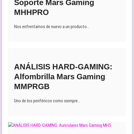
Soporte Mars Gaming
MHHPRO
Nos enfrentamos de nuevo a un producto…
ANÁLISIS HARD-GAMING:
Alfombrilla Mars Gaming
MMPRGB
Uno de los periféricos como siempre…