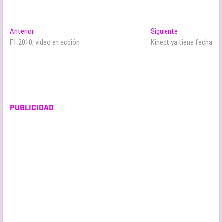
Navegación
Entrada
Entrada
Anterior
Siguiente
anterior:
siguiente:
F1 2010, video en acción
Kinect ya tiene fecha
de
entradas
PUBLICIDAD