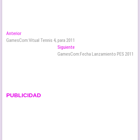
Navegación
Entrada
Anterior
anterior:
GamesCom:Vitual Tennis 4, para 2011
de
Entrada
Siguiente
entradas
siguiente:
GamesCom:Fecha Lanzamiento PES 2011
PUBLICIDAD