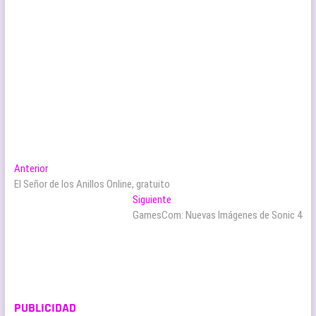
Navegación
Entrada
Anterior
anterior:
El Señor de los Anillos Online, gratuito
de
Entrada
Siguiente
entradas
siguiente:
GamesCom: Nuevas Imágenes de Sonic 4
PUBLICIDAD