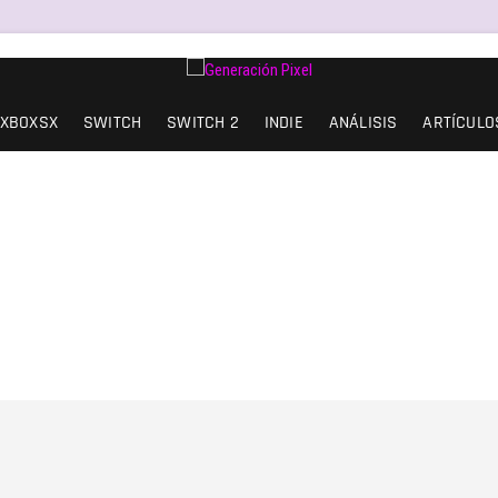
SIÓN Y AMOR.
XBOXSX
SWITCH
SWITCH 2
INDIE
ANÁLISIS
ARTÍCULO