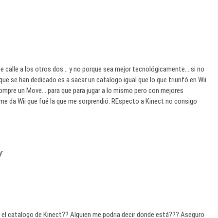
de calle a los otros dos… y no porque sea mejor tecnológicamente… si no
ue se han dedicado es a sacar un catalogo igual que lo que triunfó en Wii.
ompre un Move… para que para jugar a lo mismo pero con mejores
 me da Wii que fué la que me sorprendió. REspecto a Kinect no consigo
y:
 el catalogo de Kinect?? Alguien me podria decir donde está??? Aseguro