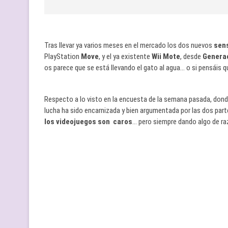
Tras llevar ya varios meses en el mercado los dos nuevos
sen
PlayStation
Move
, y el ya existente
Wii Mote
, desde
Generac
os parece que se está llevando el gato al agua… o si pensáis q
Respecto a lo visto en la encuesta de la semana pasada, dond
lucha ha sido encarnizada y bien argumentada por las dos par
los videojuegos son caros
… pero siempre dando algo de raz