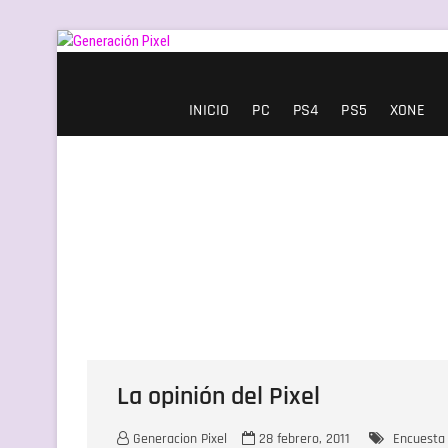
Saltar
al
contenido
Generación Pixel
WEB DE VIDEOJUEGOS INDEPENDIENTES, LLENA DE LIBERTAD DE EXPRE
INICIO
PC
PS4
PS5
XONE
La opinión del Pixel
Generacion Pixel
28 febrero, 2011
Encuesta