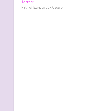
Navegación
Entrada
Anterior
anterior:
Path of Exile, un JDR Oscuro
de
entradas