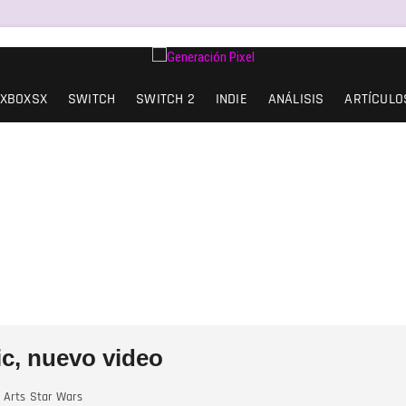
SIÓN Y AMOR.
XBOXSX
SWITCH
SWITCH 2
INDIE
ANÁLISIS
ARTÍCULO
ic, nuevo video
 Arts
Star Wars