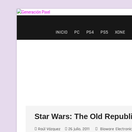
Saltar
al
contenido
Generación Pixel
WEB DE VIDEOJUEGOS INDEPENDIENTES, LLENA DE LIBERTAD DE EXPRE
INICIO
PC
PS4
PS5
XONE
Star Wars: The Old Republ
Raúl Vázquez
26 julio, 2011
Bioware
Electronic