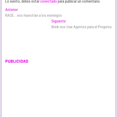
Lo siento, debes estar
conectado
para publicar un comentario.
Navegación
Entrada
Anterior
anterior:
RAGE… nos muestran a los enemigos
de
Entrada
Siguiente
entradas
siguiente:
Brink nos trae Agentes para el Progreso
PUBLICIDAD