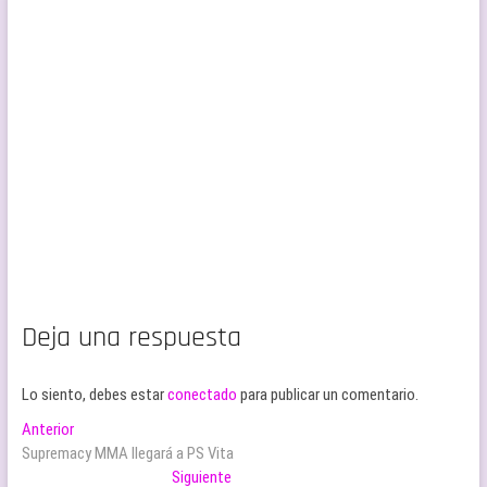
Deja una respuesta
Lo siento, debes estar
conectado
para publicar un comentario.
Navegación
Entrada
Anterior
anterior:
Supremacy MMA llegará a PS Vita
de
Entrada
Siguiente