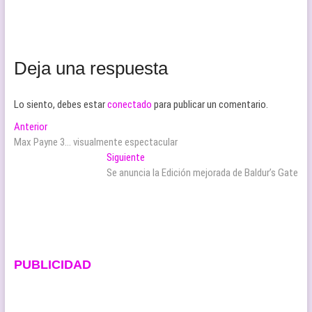
Deja una respuesta
Lo siento, debes estar
conectado
para publicar un comentario.
Navegación
Entrada
Anterior
anterior:
Max Payne 3… visualmente espectacular
de
Entrada
Siguiente
entradas
siguiente:
Se anuncia la Edición mejorada de Baldur’s Gate
PUBLICIDAD