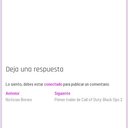
Deja una respuesta
Lo siento, debes estar
conectado
para publicar un comentario.
Navegación
Entrada
Entrada
Anterior
Siguiente
anterior:
siguiente:
Noticias Breves
Primer trailer de Call of Duty: Black Ops 2
de
entradas