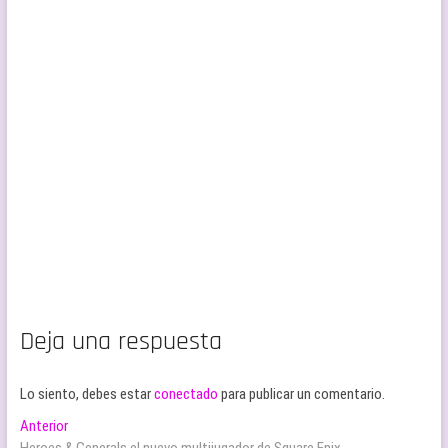
Deja una respuesta
Lo siento, debes estar
conectado
para publicar un comentario.
Navegación
Entrada
Anterior
anterior:
Heroes & Generals el nuevo multijugador de Square Enix