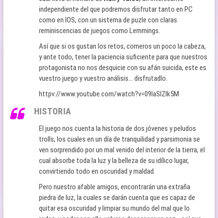
independiente del que podremos disfrutar tanto en PC
como en IOS, con un sistema de puzle con claras
reminiscencias de juegos como Lemmings.
Así que si os gustan los retos, comeros un poco la cabeza,
y ante todo, tener la paciencia suficiente para que nuestros
protagonista no nos desquicie con su afán suicida, este es
vuestro juego y vuestro análisis… disfrutadlo.
httpv://www.youtube.com/watch?v=09IaSlZlk5M
HISTORIA
El juego nos cuenta la historia de dos jóvenes y peludos
trolls, los cuales en un día de tranquilidad y parsimonia se
ven sorprendido por un mal venido del interior de la tierra, el
cual absorbe toda la luz y la belleza de su idílico lugar,
convirtiendo todo en oscuridad y maldad.
Pero nuestro afable amigos, encontrarán una extraña
piedra de luz, la cuales se darán cuenta que es capaz de
quitar esa oscuridad y limpiar su mundo del mal que lo