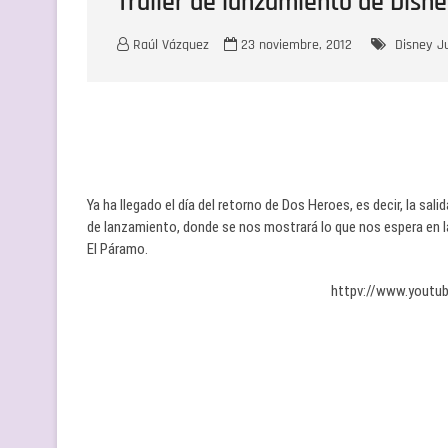
Trailer de lanzamiento de Disne
Raúl Vázquez
23 noviembre, 2012
Disney
J
Ya ha llegado el día del retorno de Dos Heroes, es decir, la sali
de lanzamiento, donde se nos mostrará lo que nos espera en 
El Páramo.
httpv://www.yout