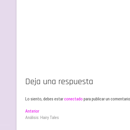
Deja una respuesta
Lo siento, debes estar
conectado
para publicar un comentario
Navegación
Entrada
Anterior
anterior:
Análisis: Hairy Tales
de