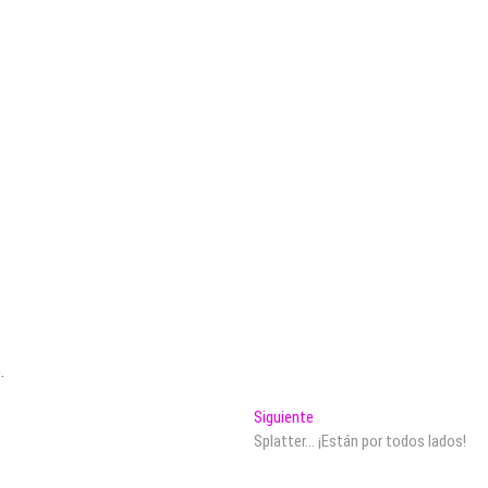
.
Entrada
Siguiente
siguiente:
Splatter… ¡Están por todos lados!