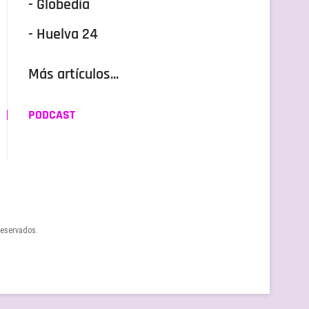
- Globedia
- Huelva 24
Más artículos...
PODCAST
reservados.