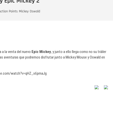
y Epic Mickey 2
uction Points
Mickey
Oswald
da a la venta del nuevo
Epic Mickey
, y junto a ello llega como no su tráiler
las aventuras que podremos disfrutar junto a Mickey Mouse y Oswald en
ube.com/watch?v=qHZ_x6pmaJg