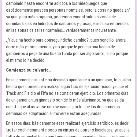
cambiado hasta encontrar adictos a los videojuegos que
estéticamente parecen personas normales, pero la cosa no queda ahí
ya que para más sorpresa, podremos encontrarlo en zonas de
comidas bajas en hidratos de carbonos y grasas, e incluso en tiendas
en las zonas de tallas normales… verdaderamente inquietante.
¿Y que ha hecho para conseguir dicho cambio?, pues sencillo, ahora
corre más y come menos, y no porque le persiga una banda de
gamberros a pegarle una buena tunda por ser algo rarito, si no porque
el mismo lo ha decido.
Comienza su calvario…
En un primer lugar, este ha decidido apuntarse a un gimnasio, lo cual ha
hecho que comience a realizar algún tipo de ejercicio físico, ya que el
Track and Field o el Fifa no se consideran ejercicio. Los primeros días
de un gamer en un gimnasio son de lo más alucinante, ya que se da
cuenta que al moverse uno se cansa, por lo que las dos primeras
semanas de adaptación al moverse están aseguradas.
En estos días, básicamente este realizará ejercicio aeróbico, es decir
trotar cochineramente poco en cintas de correr o bicicletas, ya que la
falta de actividad hace que tenga menos capacidad física y pulmonar