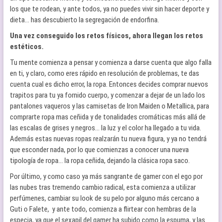
los que te rodean, y ante todos, ya no puedes vivir sin hacer deporte y
dieta… has descubierto la segregación de endorfina.
Una vez conseguido los retos físicos, ahora llegan los retos
estéticos.
Tu mente comienza a pensar y comienza a darse cuenta que algo falla
en ti, y claro, como eres rápido en resolución de problemas, te das
cuenta cual es dicho error, la ropa. Entonces decides comprar nuevos
trapitos para tu ya fornido cuerpo, y comenzar a dejar de un lado los
pantalones vaqueros y las camisetas de Iron Maiden o Metallica, para
comprarte ropa mas ceñida y de tonalidades cromáticas más allá de
las escalas de grises y negros… la luz y el color ha llegado a tu vida.
Además estas nuevas ropas realzarán tu nueva figura, y ya no tendrá
que esconder nada, por lo que comienzas a conocer una nueva
tipología de ropa… la ropa ceñida, dejando la clásica ropa saco.
Por último, y como caso ya más sangrante de gamer con el ego por
las nubes tras tremendo cambio radical, esta comienza a utilizar
perfúmenes, cambiar su look de su pelo por alguno más cercano a
Guti o Falete, y ante todo, comienza a flirtear con hembras de la
especia, ya que el sexapil del gamer ha subido como la espuma, y las