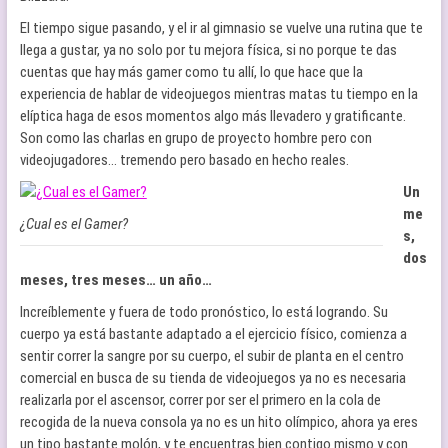
El tiempo sigue pasando, y el ir al gimnasio se vuelve una rutina que te
llega a gustar, ya no solo por tu mejora física, si no porque te das
cuentas que hay más gamer como tu allí, lo que hace que la
experiencia de hablar de videojuegos mientras matas tu tiempo en la
elíptica haga de esos momentos algo más llevadero y gratificante.
Son como las charlas en grupo de proyecto hombre pero con
videojugadores… tremendo pero basado en hecho reales.
Un
me
¿Cual es el Gamer?
s,
dos
meses, tres meses… un año…
Increíblemente y fuera de todo pronóstico, lo está logrando. Su
cuerpo ya está bastante adaptado a el ejercicio físico, comienza a
sentir correr la sangre por su cuerpo, el subir de planta en el centro
comercial en busca de su tienda de videojuegos ya no es necesaria
realizarla por el ascensor, correr por ser el primero en la cola de
recogida de la nueva consola ya no es un hito olímpico, ahora ya eres
un tipo bastante molón, y te encuentras bien contigo mismo y con