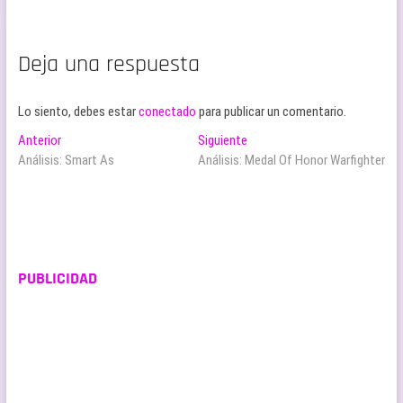
Deja una respuesta
Lo siento, debes estar
conectado
para publicar un comentario.
Navegación
Entrada
Entrada
Anterior
Siguiente
anterior:
siguiente:
Análisis: Smart As
Análisis: Medal Of Honor Warfighter
de
entradas
PUBLICIDAD