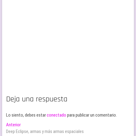
Deja una respuesta
Lo siento, debes estar
conectado
para publicar un comentario.
Navegación
Entrada
Anterior
anterior:
Deep Eclipse, armas y más armas espaciales
de