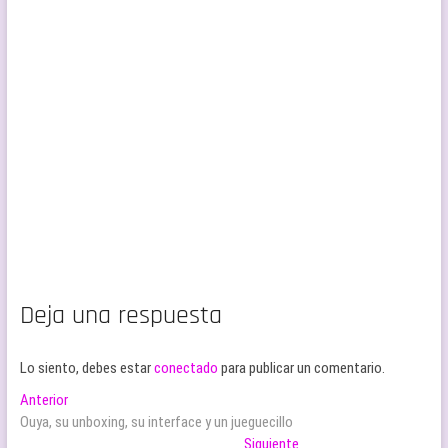
Deja una respuesta
Lo siento, debes estar
conectado
para publicar un comentario.
Navegación
Entrada
Anterior
anterior:
Ouya, su unboxing, su interface y un jueguecillo
de
Entrada
Siguiente