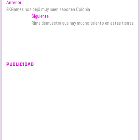
Navegación
Entrada
Anterior
anterior:
2KGames nos dejó muy buen sabor en Colonia
de
Entrada
Siguiente
entradas
siguiente:
Rime demuestra que hay mucho talento en estas tierras
PUBLICIDAD