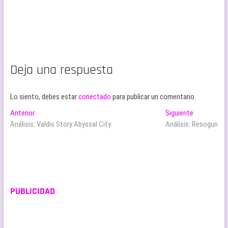
Deja una respuesta
Lo siento, debes estar
conectado
para publicar un comentario.
Navegación
Entrada
Entrada
Anterior
Siguiente
anterior:
siguiente:
Análisis: Valdis Story Abyssal City
Análisis: Resogun
de
entradas
PUBLICIDAD