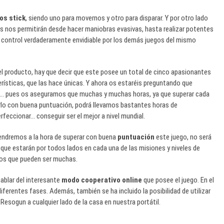
os stick
, siendo uno para movernos y otro para disparar. Y por otro lado
les nos permitirán desde hacer maniobras evasivas, hasta realizar potentes
e control verdaderamente envidiable por los demás juegos del mismo
l producto, hay que decir que este posee un total de cinco apasionantes
erísticas, que las hace únicas. Y ahora os estaréis preguntando que
es… pues os aseguramos que muchas y muchas horas, ya que superar cada
rlo con buena puntuación, podrá llevarnos bastantes horas de
rfeccionar… conseguir ser el mejor a nivel mundial.
endremos a la hora de superar con buena
puntuación
este juego, no será
que estarán por todos lados en cada una de las misiones y niveles de
mos que pueden ser muchas.
ablar del interesante
modo cooperativo online
que posee el juego. En el
iferentes fases. Además, también se ha incluido la posibilidad de utilizar
 Resogun a cualquier lado de la casa en nuestra portátil.