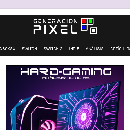
SIÓN Y AMOR.
XBOXSX
SWITCH
SWITCH 2
INDIE
ANÁLISIS
ARTÍCULO