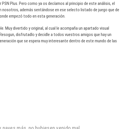
or PSN Plus. Pero como ya os decíamos al principio de este análisis, el
n nosotros, además sentándose en ese selecto listado de juego que de
r donde empezó todo en esta generación.
 Muy divertido y original, al cual le acompaña un apartado visual
 Resogun, disfrutadlo y decidle a todos vuestros amigos que hay un
generación que se espera muy interesante dentro de este mundo de las
 y naves más, no hubiesen venido mal