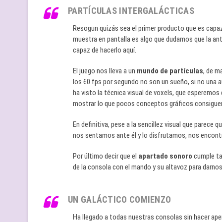
PARTÍCULAS INTERGALÁCTICAS
Resogun quizás sea el primer producto que es capaz
muestra en pantalla es algo que dudamos que la ante
capaz de hacerlo aquí.
El juego nos lleva a un
mundo de partículas
, de m
los 60 fps por segundo no son un sueño, si no una a
ha visto la técnica visual de voxels, que esperemo
mostrar lo que pocos conceptos gráficos consigue
En definitiva, pese a la sencillez visual que parec
nos sentamos ante él y lo disfrutamos, nos encontr
Por último decir que el
apartado sonoro
cumple tam
de la consola con el mando y su altavoz para darnos
UN GALÁCTICO COMIENZO
Ha llegado a todas nuestras consolas sin hacer ape