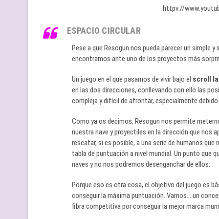
httpv://www.yout
ESPACIO CIRCULAR
Pese a que Resogun nos pueda parecer un simple y s
encontramos ante uno de los proyectos más sorpr
Un juego en el que pasamos de vivir bajo el
scroll l
en las dos direcciones, conllevando con ello las pos
compleja y difícil de afrontar, especialmente debido
Como ya os decimos, Resogun nos permite meternos
nuestra nave y proyectiles en la dirección que nos 
rescatar, si es posible, a una serie de humanos que 
tabla de puntuación a nivel mundial. Un punto que q
naves y no nos podremos desenganchar de ellos.
Porque eso es otra cosa, el objetivo del juego es bá
conseguir la máxima puntuación. Vamos… un concept
fibra competitiva por conseguir la mejor marca mund