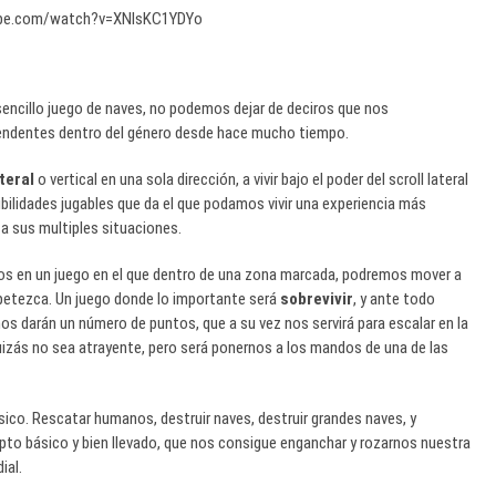
ube.com/watch?v=XNIsKC1YDYo
encillo juego de naves, no podemos dejar de deciros que nos
endentes dentro del género desde hace mucho tiempo.
ateral
o vertical en una sola dirección, a vivir bajo el poder del scroll lateral
ibilidades jugables que da el que podamos vivir una experiencia más
 a sus multiples situaciones.
 en un juego en el que dentro de una zona marcada, podremos mover a
apetezca. Un juego donde lo importante será
sobrevivir
, y ante todo
nos darán un número de puntos, que a su vez nos servirá para escalar en la
uizás no sea atrayente, pero será ponernos a los mandos de una de las
sico. Rescatar humanos, destruir naves, destruir grandes naves, y
o básico y bien llevado, que nos consigue enganchar y rozarnos nuestra
ial.