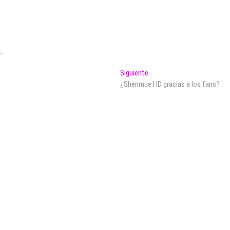
.
Entrada
Siguiente
siguiente:
¿Shenmue HD gracias a los fans?