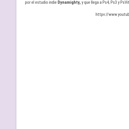
por el estudio indie
Dynamighty,
y que llega a Ps4, Ps3 y PsVi
httpv://www.yout