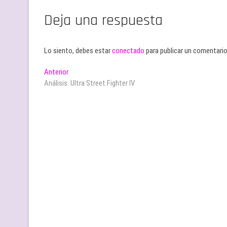
Deja una respuesta
Lo siento, debes estar
conectado
para publicar un comentario
Navegación
Entrada
Anterior
anterior:
Análisis: Ultra Street Fighter IV
de
entradas