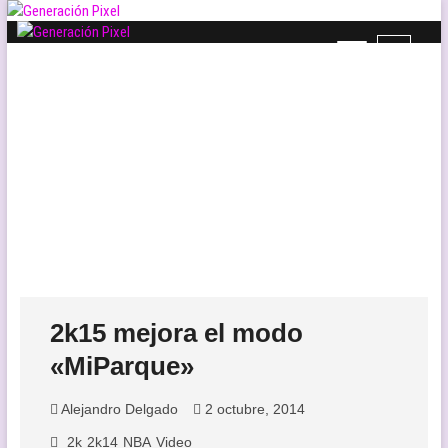
Saltar
al
B
Generación Pixel
contenido
WEB DE VIDEOJUEGOS INDEPENDIENTES, LLENA DE LIBERTAD DE
o
EXPRESIÓN Y AMOR.
t
ó
n
d
e
l
m
e
n
ú
2k15 mejora el modo
«MiParque»
Alejandro Delgado
2 octubre, 2014
2k
2k14
NBA
Video