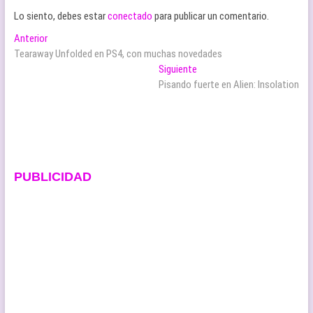
Lo siento, debes estar
conectado
para publicar un comentario.
Navegación
Entrada
Anterior
anterior:
Tearaway Unfolded en PS4, con muchas novedades
de
Entrada
Siguiente
entradas
siguiente:
Pisando fuerte en Alien: Insolation
PUBLICIDAD