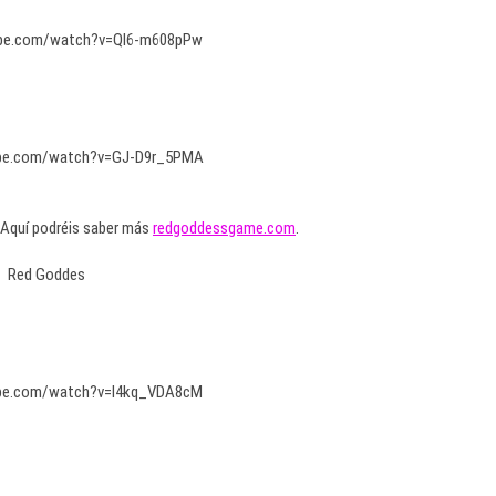
ube.com/watch?v=QI6-m608pPw
ube.com/watch?v=GJ-D9r_5PMA
 Aquí podréis saber más
redgoddessgame.com
.
ube.com/watch?v=I4kq_VDA8cM