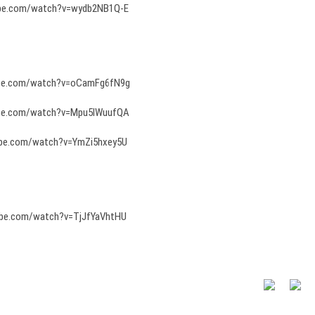
ube.com/watch?v=wydb2NB1Q-E
ube.com/watch?v=oCamFg6fN9g
ube.com/watch?v=Mpu5IWuufQA
ube.com/watch?v=YmZi5hxey5U
ube.com/watch?v=TjJfYaVhtHU