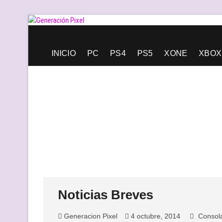
Saltar
al
contenido
Generación Pixel
WEB DE VIDEOJUEGOS INDEPENDIENTES, LLENA DE LIBERT
INICIO
PC
PS4
PS5
XONE
XBOX
Noticias Breves
Generacion Pixel
4 octubre, 2014
Consol