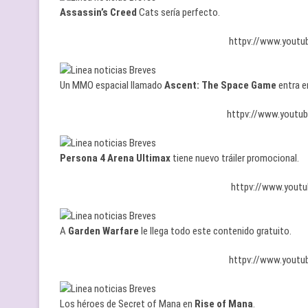
Assassin’s Creed
Cats sería perfecto.
httpv://www.yout
Un MMO espacial llamado
Ascent: The Space Game
entra e
httpv://www.yout
Persona 4 Arena Ultimax
tiene nuevo tráiler promocional.
httpv://www.yout
A
Garden Warfare
le llega todo este contenido gratuito.
httpv://www.yout
Los héroes de Secret of Mana en
Rise of Mana
.