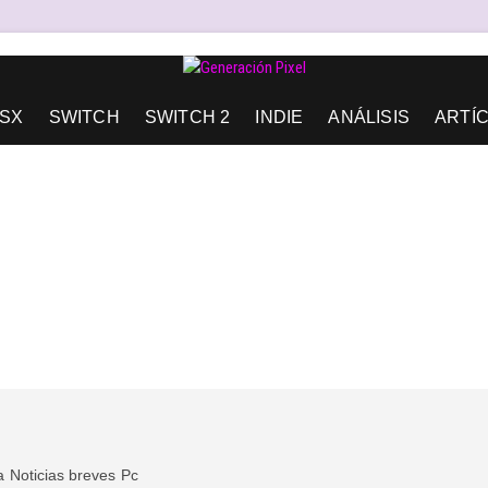
AD DE EXPRESIÓN Y AMOR.
SX
SWITCH
SWITCH 2
INDIE
ANÁLISIS
ARTÍ
a
Noticias breves
Pc