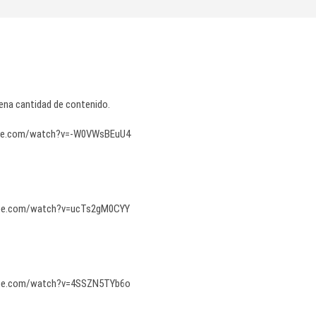
uena cantidad de contenido.
ube.com/watch?v=-W0VWsBEuU4
ube.com/watch?v=ucTs2gM0CYY
ube.com/watch?v=4SSZN5TYb6o