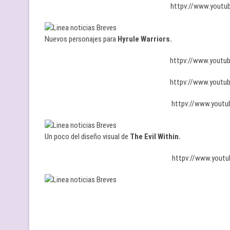
httpv://www.yout
Nuevos personajes para
Hyrule Warriors.
httpv://www.yout
httpv://www.yout
httpv://www.yout
Un poco del diseño visual de
The Evil Within.
httpv://www.yout