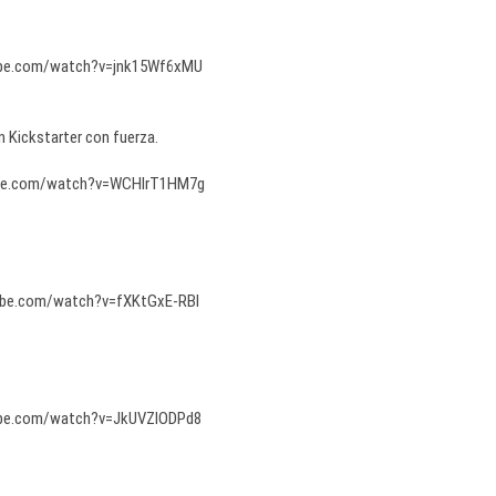
ube.com/watch?v=jnk15Wf6xMU
n Kickstarter con fuerza.
ube.com/watch?v=WCHlrT1HM7g
ube.com/watch?v=fXKtGxE-RBI
ube.com/watch?v=JkUVZlODPd8