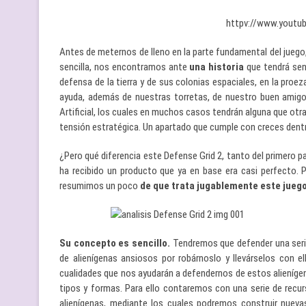
httpv://www.yout
Antes de meternos de lleno en la parte fundamental del juego
sencilla, nos encontramos ante
una historia
que tendrá sen
defensa de la tierra y de sus colonias espaciales, en la proez
ayuda, además de nuestras torretas, de nuestro buen amigo 
Artificial, los cuales en muchos casos tendrán alguna que o
tensión estratégica. Un apartado que cumple con creces dentr
¿Pero qué diferencia este Defense Grid 2, tanto del primero 
ha recibido un producto que ya en base era casi perfecto. P
resumimos un poco
de que trata jugablemente este jueg
Su concepto es sencillo.
Tendremos que defender una serie
de alienígenas ansiosos por robárnoslo y llevárselos con el
cualidades que nos ayudarán a defendernos de estos alienígenas
tipos y formas. Para ello contaremos con una serie de recu
alienígenas, mediante los cuales podremos construir nuevas