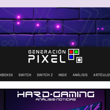
SIÓN Y AMOR.
XBOXSX
SWITCH
SWITCH 2
INDIE
ANÁLISIS
ARTÍCULO