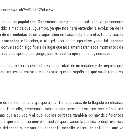
ube.com/watch?v=OJFbC2cknZw
, que es su jugabilidad. Os tenemos que poner en contexto. Ya que aunque
tido a medida que juguemos, ya que nos hará entender la evolución de la
a de defenderlas de un ataque alíen en toda regla. Para ello, tendremos la
comandante Fletcher, otros jefazos de los ejércitos y una Inteligencia
tra conversación algo fuera de lugar que nos amenizarán esos momentos de
o de una tipología de juego, para lo cual tampoco es muy necesario.
para hacerlo tan especial? Pues la cantidad de novedades y de mejoras que
ero antes de entrar a ella, para lo que no sepáis de qué va el tema, os
o
.
 de núcleos de energía que alimentan una zona, de la llegada en oleadas
los. Para ello, deberemos colocar una serie de torretas con diferentes
, que a su vez, y al igual que las torretas, también los hay de diferentes
rsos que irán en aumento a medida que avance la partida o destruyamos
 defensas y mejorar. Un concepto sencillo y fácil de entender, que ya