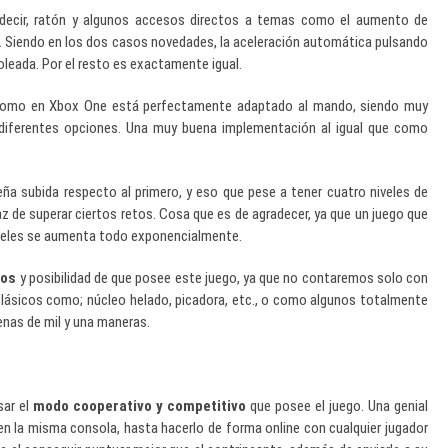
Es decir, ratón y algunos accesos directos a temas como el aumento de
sta. Siendo en los dos casos novedades, la aceleración automática pulsando
 oleada. Por el resto es exactamente igual.
como en Xbox One está perfectamente adaptado al mando, siendo muy
s diferentes opciones. Una muy buena implementación al igual que como
a subida respecto al primero, y eso que pese a tener cuatro niveles de
az de superar ciertos retos. Cosa que es de agradecer, ya que un juego que
niveles se aumenta todo exponencialmente.
gos
y posibilidad de que posee este juego, ya que no contaremos solo con
lásicos como; núcleo helado, picadora, etc., o como algunos totalmente
nas de mil y una maneras.
sar el
modo cooperativo y competitivo
que posee el juego. Una genial
en la misma consola, hasta hacerlo de forma online con cualquier jugador