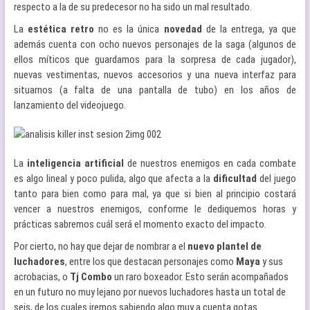
respecto a la de su predecesor no ha sido un mal resultado.
La
estética
retro
no es la única
novedad
de la entrega, ya que
además cuenta con ocho nuevos personajes de la saga (algunos de
ellos míticos que guardamos para la sorpresa de cada jugador),
nuevas vestimentas, nuevos accesorios y una nueva interfaz para
situarnos (a falta de una pantalla de tubo) en los años de
lanzamiento del videojuego.
La
inteligencia
artificial
de nuestros enemigos en cada combate
es algo lineal y poco pulida, algo que afecta a la
dificultad
del juego
tanto para bien como para mal, ya que si bien al principio costará
vencer a nuestros enemigos, conforme le dediquemos horas y
prácticas sabremos cuál será el momento exacto del impacto.
Por cierto, no hay que dejar de nombrar a el
nuevo plantel de
luchadores
, entre los que destacan personajes como
Maya
y sus
acrobacias, o
Tj Combo
un raro boxeador. Esto serán acompañados
en un futuro no muy lejano por nuevos luchadores hasta un total de
seis, de los cuales iremos sabiendo algo muy a cuenta gotas.