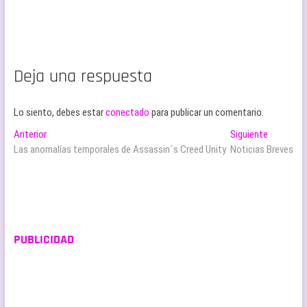
Deja una respuesta
Lo siento, debes estar
conectado
para publicar un comentario.
Navegación
Entrada
Entrada
Anterior
Siguiente
anterior:
siguiente:
Las anomalías temporales de Assassin´s Creed Unity
Noticias Breves
de
entradas
PUBLICIDAD