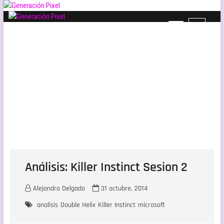
Saltar
al
B
Generación Pixel
contenido
WEB DE VIDEOJUEGOS INDEPENDIENTES, LLENA DE LIBERTAD DE EXPRESIÓN Y
o
AMOR.
t
ó
n
d
e
l
m
e
n
ú
Análisis: Killer Instinct Sesion 2
Alejandro Delgado
31 octubre, 2014
analisis
Double Helix
Killer Instinct
microsoft