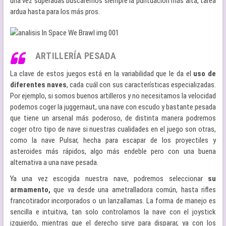
una vez superadas buscaremos siempre la puntuación más alta, tarea
ardua hasta para los más pros.
ARTILLERÍA PESADA
La clave de estos juegos está en la variabilidad que le da el
uso de
diferentes naves
, cada cuál con sus características especializadas.
Por ejemplo, si somos buenos artilleros y no necesitamos la velocidad
podemos coger la juggernaut, una nave con escudo y bastante pesada
que tiene un arsenal más poderoso, de distinta manera podremos
coger otro tipo de nave si nuestras cualidades en el juego son otras,
como la nave Pulsar, hecha para escapar de los proyectiles y
asteroides más rápidos, algo más endeble pero con una buena
alternativa a una nave pesada.
Ya una vez escogida nuestra nave, podremos seleccionar
su
armamento,
que va desde una ametralladora común, hasta rifles
francotirador incorporados o un lanzallamas. La forma de manejo es
sencilla e intuitiva, tan solo controlamos la nave con el joystick
izquierdo, mientras que el derecho sirve para disparar, ya con los