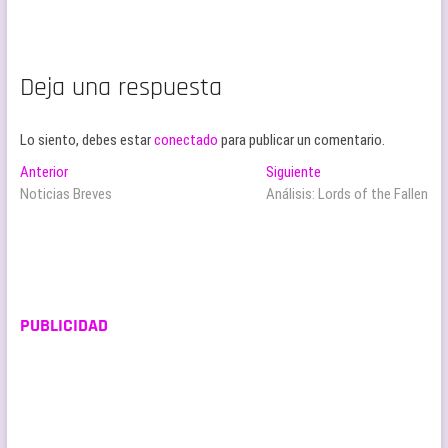
Deja una respuesta
Lo siento, debes estar
conectado
para publicar un comentario.
Navegación
Entrada
Entrada
Anterior
Siguiente
anterior:
siguiente:
Noticias Breves
Análisis: Lords of the Fallen
de
entradas
PUBLICIDAD