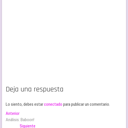
Deja una respuesta
Lo siento, debes estar
conectado
para publicar un comentario.
Navegación
Entrada
Anterior
anterior:
Análisis: Baboon!
de
Entrada
Siguiente