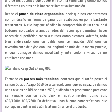
uno de los botones que posee el ratón, la velocidad, y como no, los
diferentes colores de la bastante llamativa iluminación.
Desde el
punto de vista ergonómico
, decir que nos encontramos
con un diseño en forma de garra, con acabados en goma bastante
resistentes. A ello hay que añadirle la incorporación de un total de 8
botones colocados a ambos lados del ratón, que permitirán hacer
accesible el periférico tanto a zurdos como diestros. Además, todo
bien enderezado con un cable con terminación USB con un
revestimiento de nylon con una longitud de más de un metro y medio,
el cual consigue darnos movilidad y ante todo la virtud de no
enrollarse con nada.
Entrando en
partes más técnicas
, contaros que el ratón posee el
sensor óptico Avago 5050 de alta resolución, que es capaz de darnos
unos niveles de DPI de hasta 2500, pudiendo ser programado para este
ser variable con un solo click en cuatro niveles, como son;
600/1200/1800/2500. En definitiva, unas buenas características, que
consiguen centrar más aún la atención ante el producto.