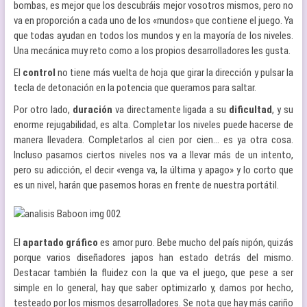
bombas, es mejor que los descubráis mejor vosotros mismos, pero no
va en proporción a cada uno de los «mundos» que contiene el juego. Ya
que todas ayudan en todos los mundos y en la mayoría de los niveles.
Una mecánica muy reto como a los propios desarrolladores les gusta.
El
control
no tiene más vuelta de hoja que girar la dirección y pulsar la
tecla de detonación en la potencia que queramos para saltar.
Por otro lado,
duración
va directamente ligada a su
dificultad
, y su
enorme rejugabilidad, es alta. Completar los niveles puede hacerse de
manera llevadera. Completarlos al cien por cien… es ya otra cosa.
Incluso pasarnos ciertos niveles nos va a llevar más de un intento,
pero su adicción, el decir «venga va, la última y apago» y lo corto que
es un nivel, harán que pasemos horas en frente de nuestra portátil.
El
apartado gráfico
es amor puro. Bebe mucho del país nipón, quizás
porque varios diseñadores japos han estado detrás del mismo.
Destacar también la fluidez con la que va el juego, que pese a ser
simple en lo general, hay que saber optimizarlo y, damos por hecho,
testeado por los mismos desarrolladores. Se nota que hay más cariño