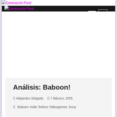
Saltar
al
B
Generación Pixel
contenido
WEB DE VIDEOJUEGOS INDEPENDIENTES, LLENA DE LIBERTAD DE EXPRESIÓN Y
o
AMOR.
t
ó
n
d
e
l
m
e
n
ú
Análisis: Baboon!
Alejandro Delgado
7 febrero, 2015
Baboon
Indie
Relevo Videogames
Sony