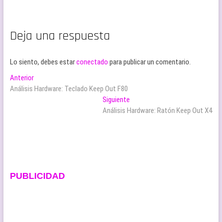
Deja una respuesta
Lo siento, debes estar
conectado
para publicar un comentario.
Navegación
Entrada
Anterior
anterior:
Análisis Hardware: Teclado Keep Out F80
de
Entrada
Siguiente
entradas
siguiente:
Análisis Hardware: Ratón Keep Out X4
PUBLICIDAD