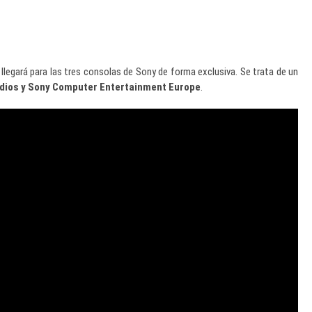
 llegará para las tres consolas de Sony de forma exclusiva. Se trata de un
ios y Sony Computer Entertainment Europe
.