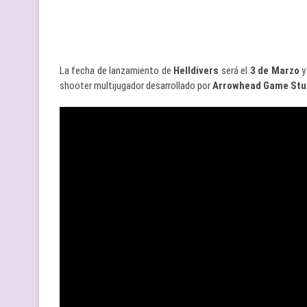
La fecha de lanzamiento de
Helldivers
será el
3 de Marzo
y
shooter multijugador desarrollado por
Arrowhead Game Stud