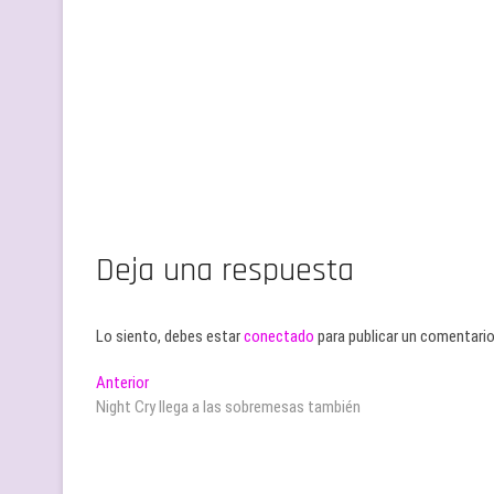
Deja una respuesta
Lo siento, debes estar
conectado
para publicar un comentario
Navegación
Entrada
Anterior
anterior:
Night Cry llega a las sobremesas también
de
entradas