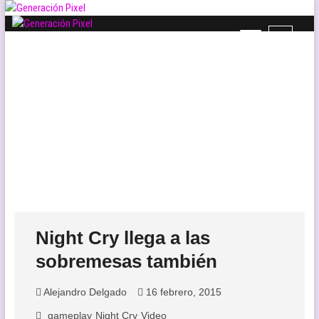
Saltar
al
B
contenido
Generación Pixel
WEB DE VIDEOJUEGOS INDEPENDIENTES, LLENA DE LIBERTAD DE
o
EXPRESIÓN Y AMOR.
t
ó
n
d
e
l
m
e
n
ú
Night Cry llega a las
sobremesas también
Alejandro Delgado
16 febrero, 2015
gameplay
Night Cry
Video