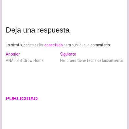
Deja una respuesta
Lo siento, debes estar
conectado
para publicar un comentario.
Navegación
Entrada
Entrada
Anterior
Siguiente
anterior:
siguiente:
ANÁLISIS: Grow Home
Helldivers tiene fecha de lanzamiento
de
entradas
PUBLICIDAD