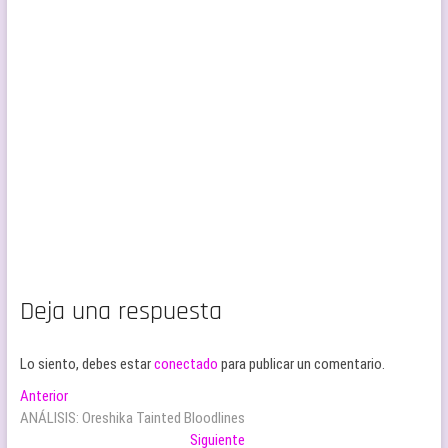
Deja una respuesta
Lo siento, debes estar
conectado
para publicar un comentario.
Navegación
Entrada
Anterior
anterior:
ANÁLISIS: Oreshika Tainted Bloodlines
de
Entrada
Siguiente