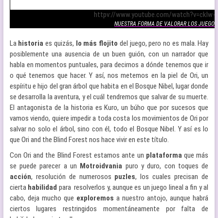
.
httpv://www.youtube.com/watch?v=cklw-
NUESTRA FORMA DE VALORAR LOS JUEGOS
La
historia
es quizás,
lo más flojito
del juego, pero no es mala. Hay
posiblemente una ausencia de un buen guión, con un narrador que
habla en momentos puntuales, para decirnos a dónde tenemos que ir
o qué tenemos que hacer. Y así, nos metemos en la piel de Ori, un
espíritu e hijo del gran árbol que habita en el Bosque Nibel, lugar donde
se desarrolla la aventura, y el cuál tendremos que salvar de su muerte.
El antagonista de la historia es Kuro, un búho que por sucesos que
vamos viendo, quiere impedir a toda costa los movimientos de Ori por
salvar no solo el árbol, sino con él, todo el Bosque Nibel. Y así es lo
que Ori and the Blind Forest nos hace vivir en este título.
Con Ori and the Blind Forest estamos ante un
plataforma
que más
se puede parecer a un
Motroidvania
puro y duro, con toques de
acción
, resolución de numerosos
puzles
, los cuales precisan de
cierta
habilidad
para resolverlos y, aunque es un juego lineal a fin y al
cabo, deja mucho que
exploremos
a nuestro antojo, aunque habrá
ciertos lugares restringidos momentáneamente por falta de