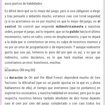
esos puntos de habilidades.
Es difícil decir qué es lo mejor del juego, pero si nos obligasen a elegir,
y tras pensarlo y debatirlo mucho, estamos casi con total seguridad
(y si no acertamos no es por mucho) es que lo mejor del juego, es
el
control
. Un control que responde
milimétricamente
a nuestras
orden, porque el juego, así lo requiere, que se ha
pulido
hasta el último
movimiento, tanto en salto, como en desplazamiento, y que no dejará
a la duda que si cometemos un error, es culpa de nosotros mismos y
no por un error de programación o de imprecisión. Y aunque realmente
gusta que sea así, temeros lo peor del por qué es así, y es que un
milímetro, como decíamos, es lo que hará muchas veces que
cometamos un error. Insistimos, muchas.
La
duración
de Ori and the Blind Forest dependerá mucho de tres
factores: la dificultad (que no se puede ajustar, es la que es y ahora
hablaremos de ella), el tiempo que invirtamos (que no perdamos) en
explorar los escenarios, y nuestra habilidad en resolver, pero por lo que
respecta, nosotros hemos tardado alrededor de diez horas dejando
casi el cien por cien del juego completado y con casi todos los