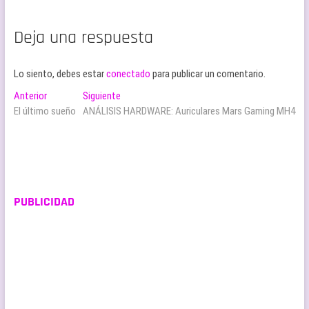
Deja una respuesta
Lo siento, debes estar
conectado
para publicar un comentario.
Navegación
Entrada
Entrada
Anterior
Siguiente
anterior:
siguiente:
El último sueño
ANÁLISIS HARDWARE: Auriculares Mars Gaming MH4
de
entradas
PUBLICIDAD