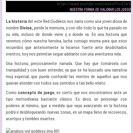
httpv://www.youtube.com/watch?v=07wVx
NUESTRA FORMA DE VALORAR LOS JUEGOS
La historia
del este Red Goddess nos narra como una joven diosa de
nombre
Divine,
pierde la memoria, y con ello todo lo que ha pasado en
su vida, incluso de donde viene y a donde va. En una historia que
veremos cómo nuestra heroína, lucha consigo misma para que esos
recuerdos que anteriormente la hicieron fuerte ante desdichados
eventos, hoy nos permitan seguir adelante con una aventurera vida.
Una historia, preciosamente narrada. Que hay que tomársela con
tranquilidad y con buen entender, ya que se ha buscado una narrativa
muy especial, que puede confundir las mentes de aquellos que nos
quieran atender con todos sus sentidos a tan bello relato.
Como
concepto de juego
, es cierto que nos encontramos ante un
tipo metroidvania bastante clásico. Es decir, un personaje con
poderes al mínimo, que a medida que vaya avanzando en la historia
podrá ir desbloqueando nuevas zonas, en un mapa lleno de recovecos,
acertijos y terribles muertes.