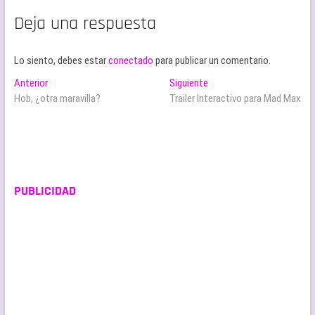
Deja una respuesta
Lo siento, debes estar
conectado
para publicar un comentario.
Navegación
Entrada
Entrada
Anterior
Siguiente
anterior:
siguiente:
Hob, ¿otra maravilla?
Trailer Interactivo para Mad Max
de
entradas
PUBLICIDAD